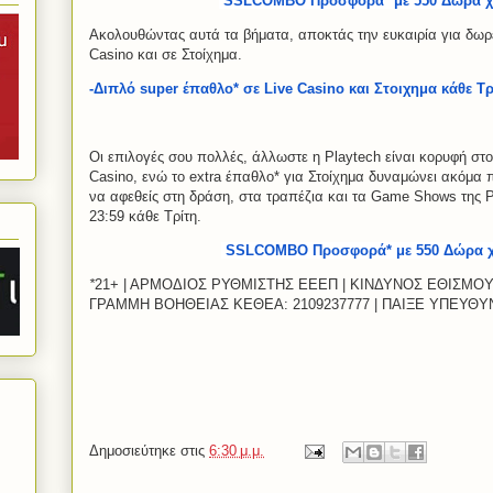
SSLCOMBO
Προσφορά* με 550 Δώρα χ
Ακολουθώντας αυτά τα βήματα, αποκτάς την ευκαιρία για δωρ
Casino
και σε Στοίχημα.
-Διπλό
super
έπαθλο* σε
Live
Casino
και Στοιχημα κάθε Τ
Οι επιλογές σου πολλές, άλλωστε η
Playtech
είναι κορυφή στο
Casino
, ενώ το
extra
έπαθλο* για Στοίχημα δυναμώνει ακόμα πε
να αφεθείς στη δράση, στα τραπέζια και τα
Game
Shows
της
P
23:59 κάθε Τρίτη.
SSLCOMBO
Προσφορά* με 550 Δώρα χ
*​
21+ | ΑΡΜΟΔΙΟΣ ΡΥΘΜΙΣΤΗΣ ΕΕΕΠ | ΚΙΝΔΥΝΟΣ ΕΘΙΣΜΟΥ
ΓΡΑΜΜΗ ΒΟΗΘΕΙΑΣ ΚΕΘΕΑ: 2109237777 | ΠΑΙΞΕ ΥΠΕΥΘΥΝ
Δημοσιεύτηκε στις
6:30 μ.μ.