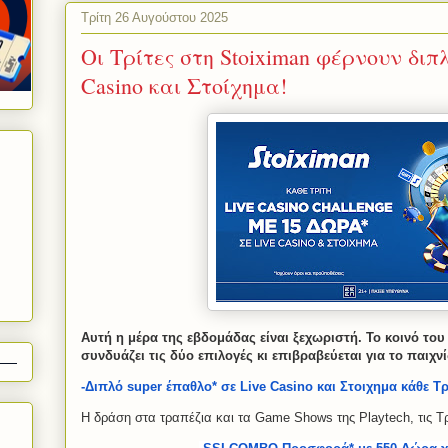
Τρίτη 26 Αυγούστου 2025
Οι Τρίτες στη Stoiximan φέρνουν διπ
Casino και Στοίχημα!
Αυτή η μέρα της εβδομάδας είναι ξεχωριστή. Το κοινό το
συνδυάζει τις δύο επιλογές κι επιβραβεύεται για το παιχν
-Διπλό
super
έπαθλο* σε
Live
Casino
και Στοιχημα κάθε Τ
Η δράση στα τραπέζια και τα
Game
Shows
της
Playtech
, τις 