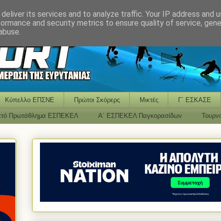
deliver its services and to analyze traffic. Your IP address and 
formance and security metrics to ensure quality of service, gen
abuse.
Κύπελλο ΕΠΣΝΕ
Πρώτοι Σκόρερς
Μικτές
Γ΄ ΕΣΚΑΣΕ
κτό Πρωτάθλημα ΕΣΠΕΚΕΛ
Α΄ ΕΣΠΕΚΕΛ Παγκορασίδων
Τουρν