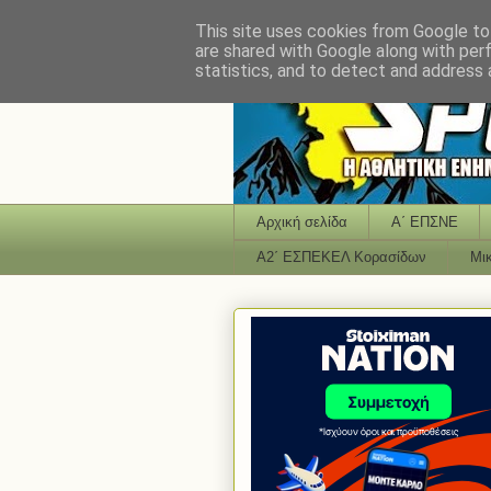
This site uses cookies from Google to 
are shared with Google along with per
statistics, and to detect and address 
Αρχική σελίδα
Α΄ ΕΠΣΝΕ
Α2΄ ΕΣΠΕΚΕΛ Κορασίδων
Μι