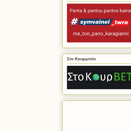
Στο Κουρμπέτι