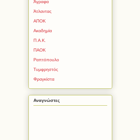
Άγραφα
Άτλαντας
ΑΠΟΚ
Ακαδημία
Π.Α.Κ.
ΠΑΟΚ
Ραπτόπουλο
Τυμφρηστός
Φραγκίστα
Αναγνώστες