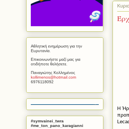
Κυρι
Έρχ
Αθλητική ενημέρωση για την
Ευρυτανία.
Επικοινωνήστε μαζί μας για
οτιδήποτε θελήσετε.
Παναγιώτης Κολλημένος
kollimenos
@
hotmail
.
com
6976118092
Η Ήρ
προπ
#symvainei_twra
Leca
#me_ton_pano_karagianni