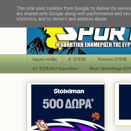
This site uses cookies from Google to deliver its servic
are shared with Google along with performance and secu
statistics, and to detect and address abuse.
Αρχική σελίδα
Α΄ ΕΠΣΝΕ
Κύπελλο ΕΠΣΝΕ
Α2΄ ΕΣΠΕΚΕΛ Κορασίδων
Μικτό Πρωτάθλημα ΕΣ