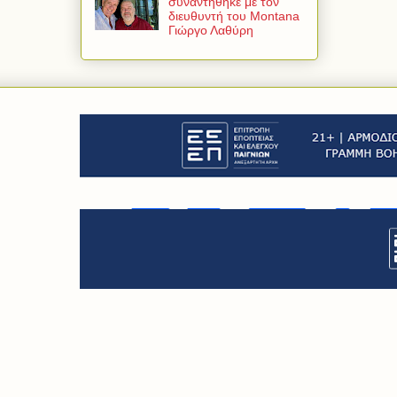
συναντήθηκε με τον
διευθυντή του Montana
Γιώργο Λαθύρη