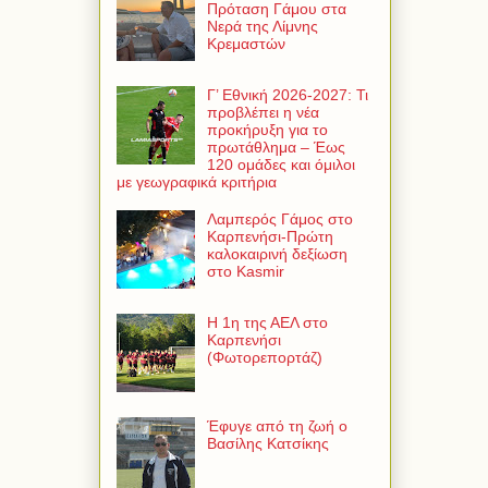
Πρόταση Γάμου στα
Νερά της Λίμνης
Κρεμαστών
Γ’ Εθνική 2026-2027: Τι
προβλέπει η νέα
προκήρυξη για το
πρωτάθλημα – Έως
120 ομάδες και όμιλοι
με γεωγραφικά κριτήρια
Λαμπερός Γάμος στο
Καρπενήσι-Πρώτη
καλοκαιρινή δεξίωση
στο Kasmir
Η 1η της ΑΕΛ στο
Καρπενήσι
(Φωτορεπορτάζ)
Έφυγε από τη ζωή ο
Βασίλης Κατσίκης