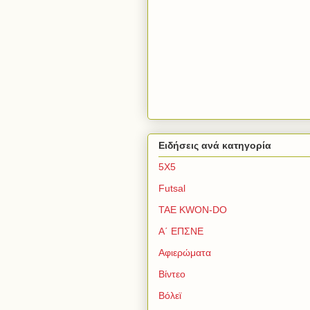
Ειδήσεις ανά κατηγορία
5Χ5
Futsal
TAE KWON-DO
Α΄ ΕΠΣΝΕ
Αφιερώματα
Βίντεο
Βόλεϊ