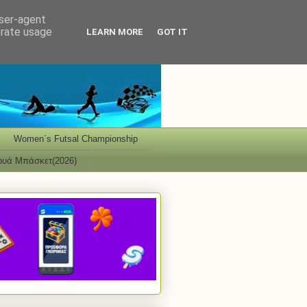
user-agent
erate usage
LEARN MORE
GOT IT
Women΄s Futsal Championship
ουά Μπάσκετ(2026)