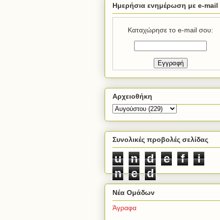
Ημερήσια ενημέρωση με e-mail
Καταχώρησε το e-mail σου:
Αρχειοθήκη
Συνολικές προβολές σελίδας
u
n
d
e
f
i
n
e
d
Νέα Ομάδων
Άγραφα