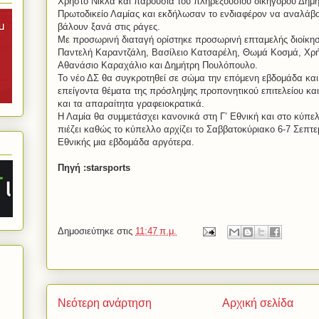
Χρήστο Νίκλα και παρουσία του πληρεξούσιου δικηγόρου Δημ
Πρωτοδικείο Λαμίας και εκδήλωσαν το ενδιαφέρον να αναλάβου
βάλουν ξανά στις ράγες.
Με προσωρινή διαταγή ορίστηκε προσωρινή επταμελής διοίκησ
Παντελή Καραντζάλη, Βασίλειο Κατσαρέλη, Θωμά Κοσμά, Χρή
Αθανάσιο Καραχάλιο και Δημήτρη Πουλόπουλο.
Το νέο ΔΣ θα συγκροτηθεί σε σώμα την επόμενη εβδομάδα και 
επείγοντα θέματα της πρόσληψης προπονητικού επιτελείου και
και τα απαραίτητα γραφειοκρατικά.
Η Λαμία θα συμμετάσχει κανονικά στη Γ’ Εθνική και στο κύπε
πιέζει καθώς το κύπελλο αρχίζει το Σαββατοκύριακο 6-7 Σεπτεμ
Εθνικής μια εβδομάδα αργότερα.
Πηγή :starsports
Δημοσιεύτηκε στις
11:47 π.μ.
Νεότερη ανάρτηση
Αρχική σελίδα