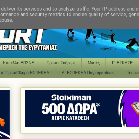
deliver its services and to analyze traffic. Your IP address and 
formance and security metrics to ensure quality of service, gen
abuse.
Κύπελλο ΕΠΣΝΕ
Πρώτοι Σκόρερς
Μικτές
Γ΄ ΕΣΚΑΣΕ
κτό Πρωτάθλημα ΕΣΠΕΚΕΛ
Α΄ ΕΣΠΕΚΕΛ Παγκορασίδων
Τουρν