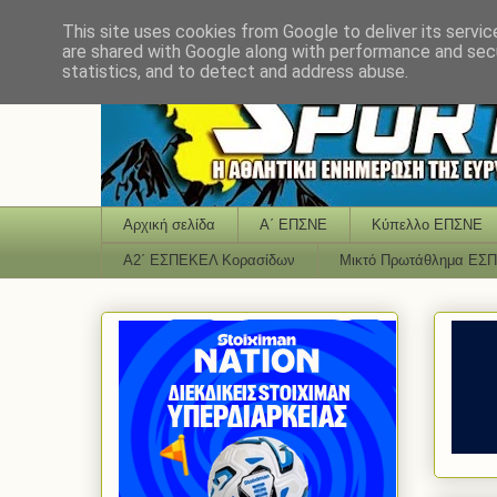
This site uses cookies from Google to deliver its servic
are shared with Google along with performance and secu
statistics, and to detect and address abuse.
Αρχική σελίδα
Α΄ ΕΠΣΝΕ
Κύπελλο ΕΠΣΝΕ
Α2΄ ΕΣΠΕΚΕΛ Κορασίδων
Μικτό Πρωτάθλημα ΕΣ