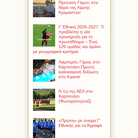
Πρόταση Γάμου στα
Νερά της Λίμνης
Κρεμαστών
Γ’ Εθνική 2026-2027: Τι
προβλέπει η νέα
προκήρυξη για το
πρωτάθλημα – Έως
120 ομάδες και όμιλοι
με γεωγραφικά κριτήρια
Λαμπερός Γάμος στο
Καρπενήσι-Πρώτη
καλοκαιρινή δεξίωση
στο Kasmir
Η 1η της ΑΕΛ στο
Καρπενήσι
(Φωτορεπορτάζ)
«Πρώτη» με όνειρα Γ'
Εθνικής για τα Άγραφα