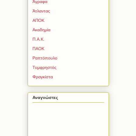
Άγραφα
Άτλαντας
ΑΠΟΚ
Ακαδημία
Π.Α.Κ.
ΠΑΟΚ
Ραπτόπουλο
Τυμφρηστός
Φραγκίστα
Αναγνώστες