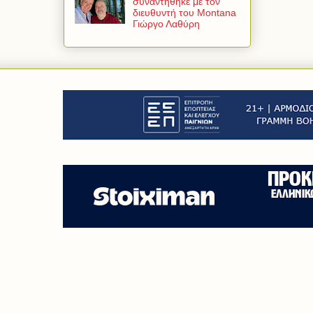
συναντήθηκε με τον
διευθυντή του Montana
Γιώργο Λαθύρη