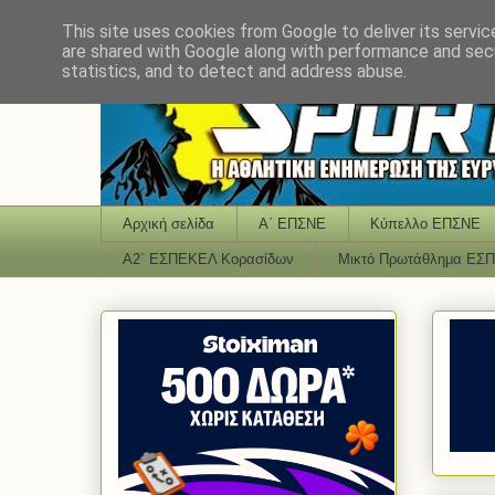
This site uses cookies from Google to deliver its servic
are shared with Google along with performance and secu
statistics, and to detect and address abuse.
Αρχική σελίδα
Α΄ ΕΠΣΝΕ
Κύπελλο ΕΠΣΝΕ
Α2΄ ΕΣΠΕΚΕΛ Κορασίδων
Μικτό Πρωτάθλημα ΕΣ