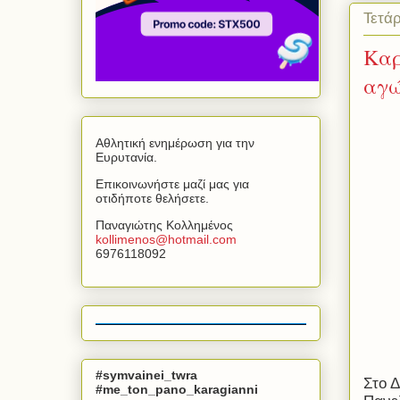
Τετάρ
Καρ
αγώ
Αθλητική ενημέρωση για την
Ευρυτανία.
Επικοινωνήστε μαζί μας για
οτιδήποτε θελήσετε.
Παναγιώτης Κολλημένος
kollimenos
@
hotmail
.
com
6976118092
#symvainei_twra
Στο 
#me_ton_pano_karagianni