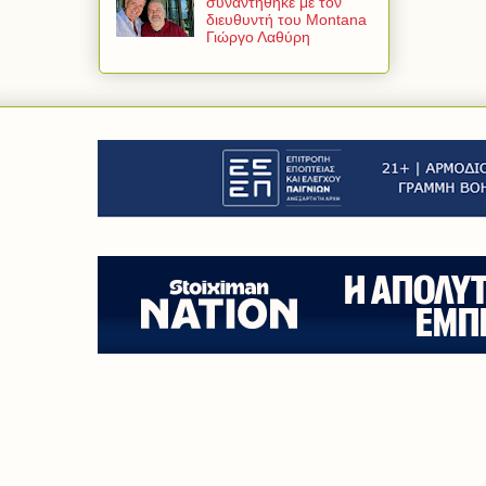
συναντήθηκε με τον
διευθυντή του Montana
Γιώργο Λαθύρη