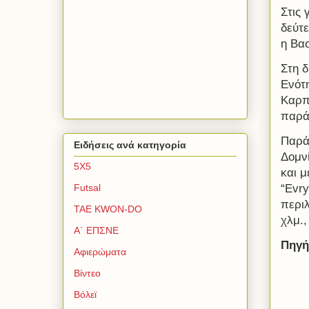
Στις
δεύτ
η Βασ
Στη 
Ενότ
Καρπ
παρά
Παρά
Ειδήσεις ανά κατηγορία
Δομνί
5Χ5
και 
“Evry
Futsal
περιλ
TAE KWON-DO
χλμ.,
Α΄ ΕΠΣΝΕ
Πηγή
Αφιερώματα
Βίντεο
Βόλεϊ