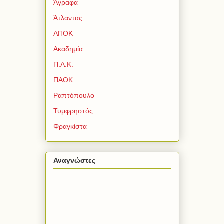
Άγραφα
Άτλαντας
ΑΠΟΚ
Ακαδημία
Π.Α.Κ.
ΠΑΟΚ
Ραπτόπουλο
Τυμφρηστός
Φραγκίστα
Αναγνώστες