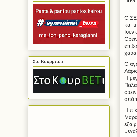
Πανελ
Ο ΣΕ
και 
Ιουν
Ορει
επιδί
χαρα
Στο Κουρμπέτι
Ο αγ
Λάρισ
Η με
Παλα
ορει
από 
Η πί
Μαρα
εξαιρ
μεγα