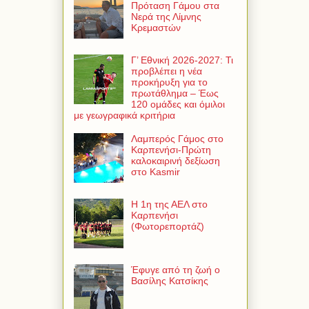
Πρόταση Γάμου στα
Νερά της Λίμνης
Κρεμαστών
Γ’ Εθνική 2026-2027: Τι
προβλέπει η νέα
προκήρυξη για το
πρωτάθλημα – Έως
120 ομάδες και όμιλοι
με γεωγραφικά κριτήρια
Λαμπερός Γάμος στο
Καρπενήσι-Πρώτη
καλοκαιρινή δεξίωση
στο Kasmir
Η 1η της ΑΕΛ στο
Καρπενήσι
(Φωτορεπορτάζ)
Έφυγε από τη ζωή ο
Βασίλης Κατσίκης