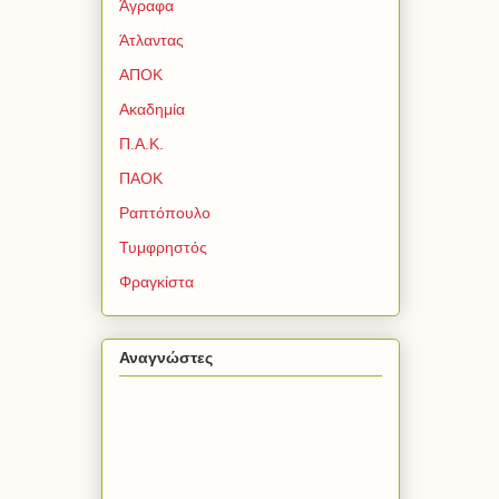
Άγραφα
Άτλαντας
ΑΠΟΚ
Ακαδημία
Π.Α.Κ.
ΠΑΟΚ
Ραπτόπουλο
Τυμφρηστός
Φραγκίστα
Αναγνώστες