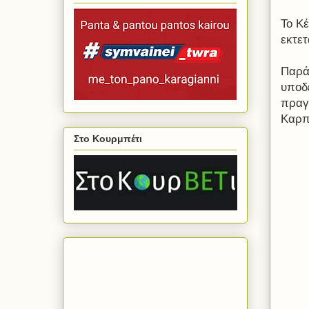
Το Κ
εκτε
Παρά
υποδε
πραγ
Καρπ
Στο Κουρμπέτι