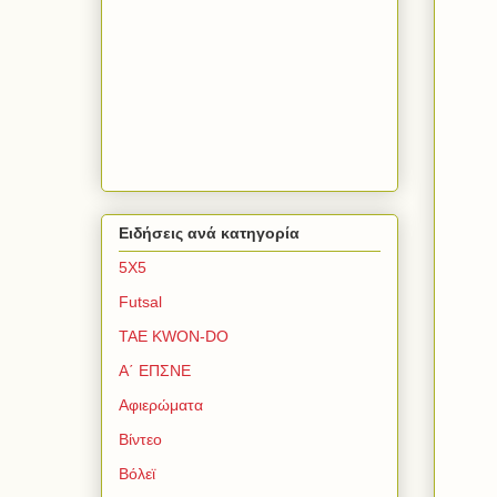
Ειδήσεις ανά κατηγορία
5Χ5
Futsal
TAE KWON-DO
Α΄ ΕΠΣΝΕ
Αφιερώματα
Βίντεο
Βόλεϊ