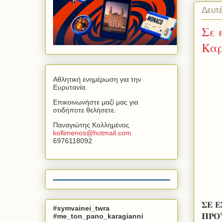
Δευτέ
Σε 
Καρ
Αθλητική ενημέρωση για την
Ευρυτανία.
Επικοινωνήστε μαζί μας για
οτιδήποτε θελήσετε.
Παναγιώτης Κολλημένος
kollimenos
@
hotmail
.
com
6976118092
𝚺𝚬 𝚬
#symvainei_twra
𝚷𝚸𝚶
#me_ton_pano_karagianni