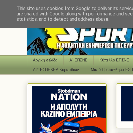
This site uses cookies from Google to deliver its servic
are shared with Google along with performance and secu
statistics, and to detect and address abuse.
Αρχική σελίδα
Α΄ ΕΠΣΝΕ
Κύπελλο ΕΠΣΝΕ
Α2΄ ΕΣΠΕΚΕΛ Κορασίδων
Μικτό Πρωτάθλημα ΕΣ