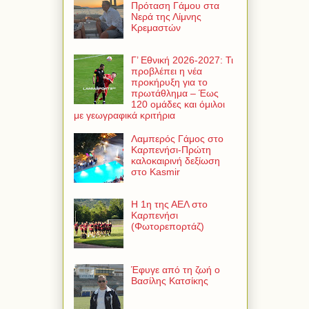
Πρόταση Γάμου στα
Νερά της Λίμνης
Κρεμαστών
Γ’ Εθνική 2026-2027: Τι
προβλέπει η νέα
προκήρυξη για το
πρωτάθλημα – Έως
120 ομάδες και όμιλοι
με γεωγραφικά κριτήρια
Λαμπερός Γάμος στο
Καρπενήσι-Πρώτη
καλοκαιρινή δεξίωση
στο Kasmir
Η 1η της ΑΕΛ στο
Καρπενήσι
(Φωτορεπορτάζ)
Έφυγε από τη ζωή ο
Βασίλης Κατσίκης