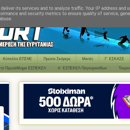
deliver its services and to analyze traffic. Your IP address and 
formance and security metrics to ensure quality of service, gen
abuse.
Κύπελλο ΕΠΣΝΕ
Πρώτοι Σκόρερς
Μικτές
Γ΄ ΕΣΚΑΣΕ
κτό Πρωτάθλημα ΕΣΠΕΚΕΛ
Α΄ ΕΣΠΕΚΕΛ Παγκορασίδων
Τουρν