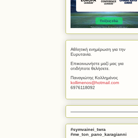
Αθλητική ενημέρωση για την
Ευρυτανία.
Επικοινωνήστε μαζί μας για
οτιδήποτε θελήσετε.
Παναγιώτης Κολλημένος
kollimenos
@
hotmail
.
com
6976118092
#symvainei_twra
#me_ton_pano_karagianni