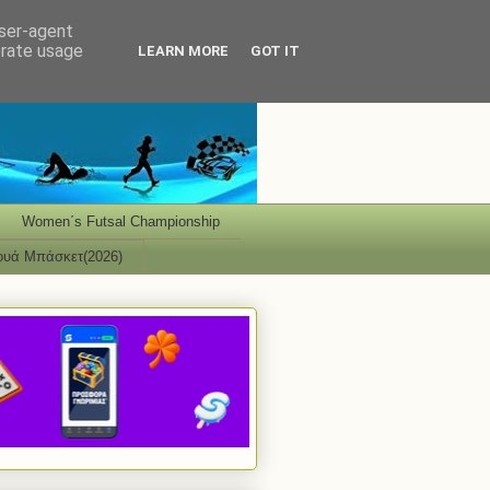
user-agent
erate usage
LEARN MORE
GOT IT
Women΄s Futsal Championship
ουά Μπάσκετ(2026)