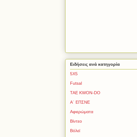
Ειδήσεις ανά κατηγορία
5Χ5
Futsal
TAE KWON-DO
Α΄ ΕΠΣΝΕ
Αφιερώματα
Βίντεο
Βόλεϊ