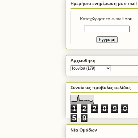
Ημερήσια ενημέρωση με e-mail
Καταχώρησε το e-mail σου:
Αρχειοθήκη
Συνολικές προβολές σελίδας
1
2
2
0
9
0
5
9
Νέα Ομάδων