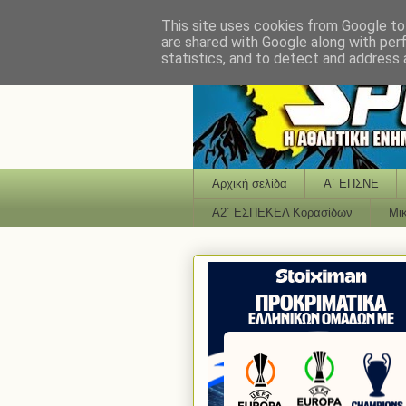
This site uses cookies from Google to 
are shared with Google along with per
statistics, and to detect and address 
Αρχική σελίδα
Α΄ ΕΠΣΝΕ
Α2΄ ΕΣΠΕΚΕΛ Κορασίδων
Μι