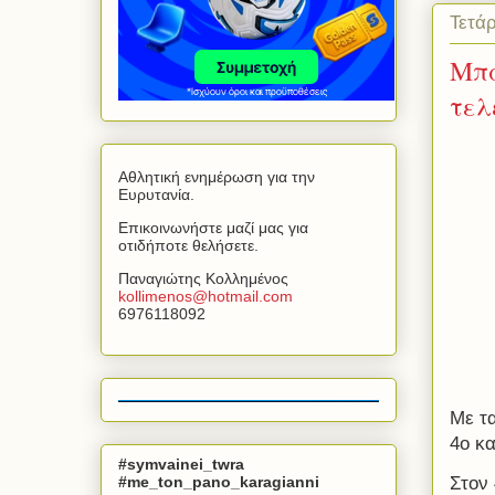
Τετάρ
Μπα
τελ
Αθλητική ενημέρωση για την
Ευρυτανία.
Επικοινωνήστε μαζί μας για
οτιδήποτε θελήσετε.
Παναγιώτης Κολλημένος
kollimenos
@
hotmail
.
com
6976118092
Με τα
4ο κα
#symvainei_twra
#me_ton_pano_karagianni
Στον 