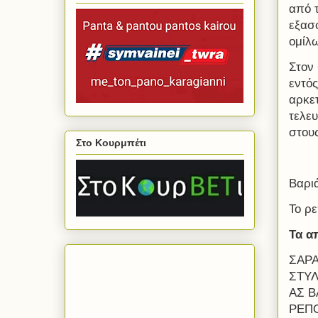
από τ
εξασφ
ομίλ
Στον
εντό
αρκε
τελευ
στους
Στο Κουρμπέτι
Βαριά
Το ρε
Τα α
ΣΑΡΑ
ΣΤΥΛ
ΑΣ Β
ΡΕΠΟ