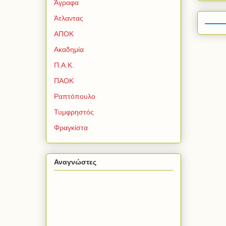
Άγραφα
Άτλαντας
ΑΠΟΚ
Ακαδημία
Π.Α.Κ.
ΠΑΟΚ
Ραπτόπουλο
Τυμφρηστός
Φραγκίστα
Αναγνώστες