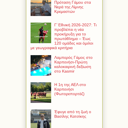
Πρόταση Γάμου στα
Νερά της Λίμνης
Κρεμαστών
Γ’ Εθνική 2026-2027: Τι
προβλέπει η νέα
προκήρυξη για το
πρωτάθλημα – Έως
120 ομάδες και όμιλοι
με γεωγραφικά κριτήρια
Λαμπερός Γάμος στο
Καρπενήσι-Πρώτη
καλοκαιρινή δεξίωση
στο Kasmir
Η 1η της ΑΕΛ στο
Καρπενήσι
(Φωτορεπορτάζ)
Έφυγε από τη ζωή ο
Βασίλης Κατσίκης