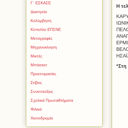
Γ΄ ΕΣΚΑΣΕ
Η τε
Διαιτησία
ΚΑΡΥ
Κολύμβηση
ΙΩΝΙ
ΠΕΛΟ
Κύπελλο ΕΠΣΝΕ
ΑΝΑΓ
Μεταγραφές
ΕΡΜΙ
Μηχανοκίνηση
ΒΕΛΟ
ΗΣΑΪ
Μικτές
Μπάσκετ
*Στη
Προετοιμασίες
Στίβος
Συνεντεύξεις
Σχολικά Πρωταθλήματα
Φιλικά
Χιονοδρομία