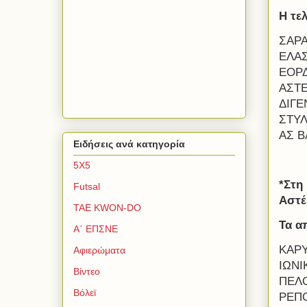
Η τε
ΣΑΡ
ΕΛΑ
ΕΟΡΔ
ΑΣΤΕ
ΔΙΓΕ
ΣΤΥΛ
ΑΣ Β
Ειδήσεις ανά κατηγορία
5Χ5
*Στη
Futsal
Αστέ
TAE KWON-DO
Τα α
Α΄ ΕΠΣΝΕ
ΚΑΡΥ
Αφιερώματα
ΙΩΝΙ
Βίντεο
ΠΕΛΟ
Βόλεϊ
ΡΕΠΟ