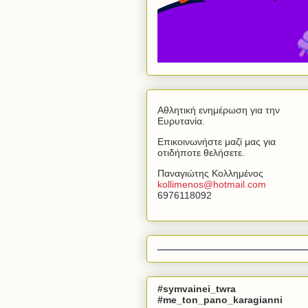
Αθλητική ενημέρωση για την
Ευρυτανία.
Επικοινωνήστε μαζί μας για
οτιδήποτε θελήσετε.
Παναγιώτης Κολλημένος
kollimenos
@
hotmail
.
com
6976118092
#symvainei_twra
#me_ton_pano_karagianni