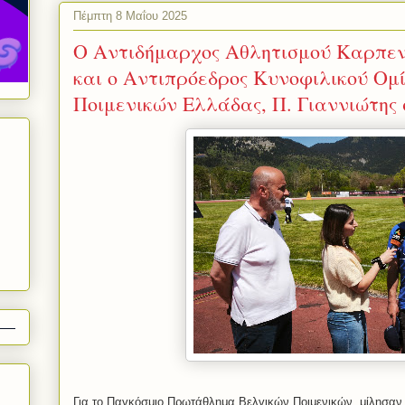
Πέμπτη 8 Μαΐου 2025
Ο Αντιδήμαρχος Αθλητισμού Καρπεν
και ο Αντιπρόεδρος Κυνοφιλικού Ομ
Ποιμενικών Ελλάδας, Π. Γιαννιώτης
Για το Παγκόσμιο Πρωτάθλημα Βελγικών Ποιμενικών, μίλησαν