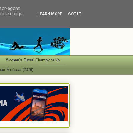
user-agent
erate usage
LEARN MORE
GOT IT
Women΄s Futsal Championship
ουά Μπάσκετ(2026)