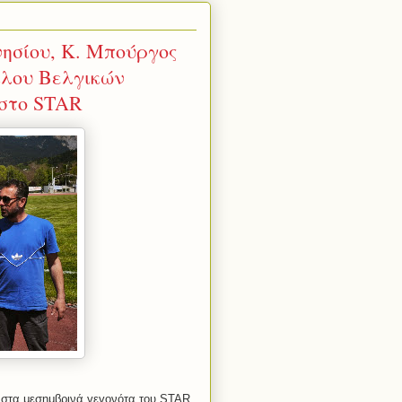
ησίου, Κ. Μπούργος
ίλου Βελγικών
 στο STAR
 στα μεσημβρινά γεγονότα του STAR