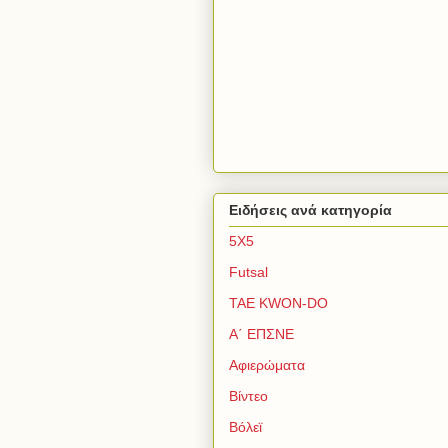
Ειδήσεις ανά κατηγορία
5Χ5
Futsal
TAE KWON-DO
Α΄ ΕΠΣΝΕ
Αφιερώματα
Βίντεο
Βόλεϊ