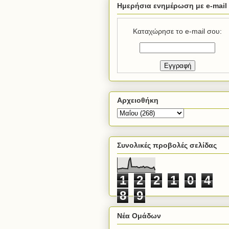
Ημερήσια ενημέρωση με e-mail
Καταχώρησε το e-mail σου:
Αρχειοθήκη
Συνολικές προβολές σελίδας
1
2
2
1
0
4
8
9
Νέα Ομάδων