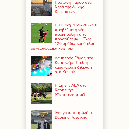
Πρόταση Γάμου στα
Νερά της Λίμνης
Κρεμαστών
Γ’ Εθνική 2026-2027: Τι
προβλέπει η νέα
προκήρυξη για το
πρωτάθλημα – Έως
120 ομάδες και όμιλοι
με γεωγραφικά κριτήρια
Λαμπερός Γάμος στο
Καρπενήσι-Πρώτη
καλοκαιρινή δεξίωση
στο Kasmir
Η 1η της ΑΕΛ στο
Καρπενήσι
(Φωτορεπορτάζ)
Έφυγε από τη ζωή ο
Βασίλης Κατσίκης