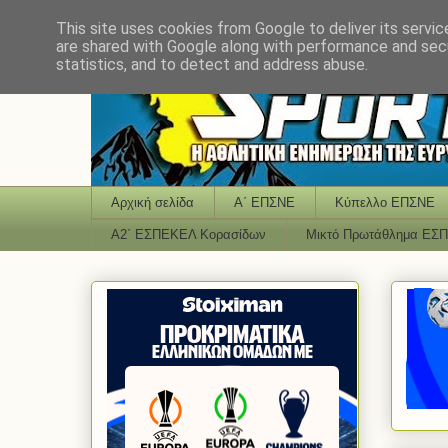
This site uses cookies from Google to deliver its servic
are shared with Google along with performance and secu
statistics, and to detect and address abuse.
Αρχική σελίδα
Α΄ ΕΠΣΝΕ
Κύπελλο ΕΠΣΝΕ
Α2΄ ΕΣΠΕΚΕΛ Κορασίδων
Μικτό Πρωτάθλημα ΕΣ