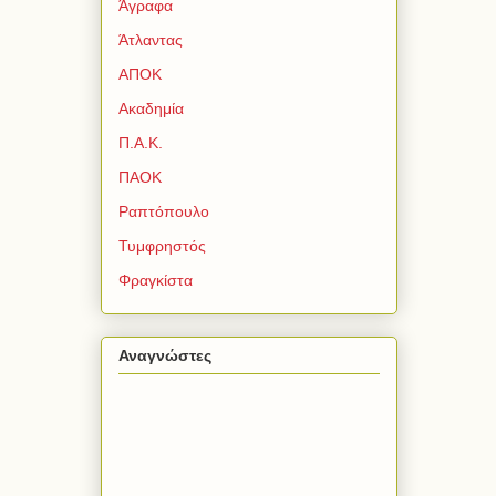
Άγραφα
Άτλαντας
ΑΠΟΚ
Ακαδημία
Π.Α.Κ.
ΠΑΟΚ
Ραπτόπουλο
Τυμφρηστός
Φραγκίστα
Αναγνώστες