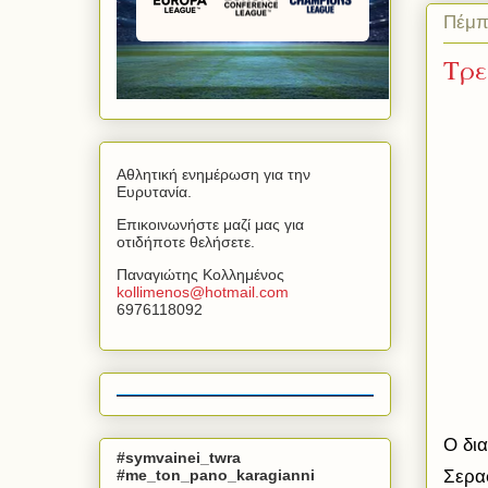
Πέμπ
Τρε
Αθλητική ενημέρωση για την
Ευρυτανία.
Επικοινωνήστε μαζί μας για
οτιδήποτε θελήσετε.
Παναγιώτης Κολλημένος
kollimenos
@
hotmail
.
com
6976118092
Ο δι
#symvainei_twra
#me_ton_pano_karagianni
Σεραφ