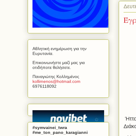
Δευτ
Έγρ
Αθλητική ενημέρωση για την
Ευρυτανία.
Επικοινωνήστε μαζί μας για
οτιδήποτε θελήσετε.
Παναγιώτης Κολλημένος
kollimenos
@
hotmail
.
com
6976118092
Ήττα
Διάκ
#symvainei_twra
#me_ton_pano_karagianni