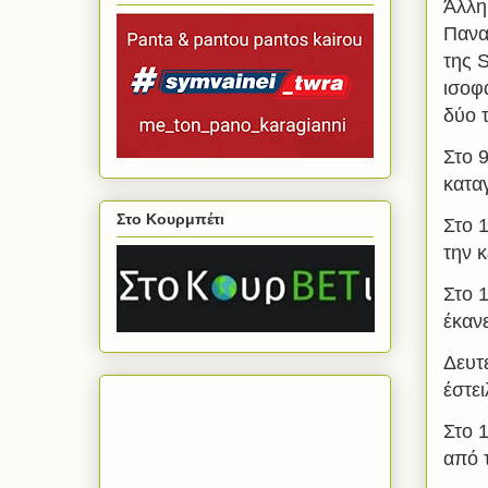
Άλλη
Πανα
της 
ισοφ
δύο 
Στο 
κατα
Στο Κουρμπέτι
Στο 
την κ
Στο 
έκαν
Δευτ
έστει
Στο 
από 