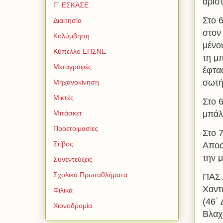
αρισ
Γ΄ ΕΣΚΑΣΕ
Στο 
Διαιτησία
στον
Κολύμβηση
μένο
Κύπελλο ΕΠΣΝΕ
τη μ
Μεταγραφές
έφτα
σωτή
Μηχανοκίνηση
Μικτές
Στο 
μπάλα
Μπάσκετ
Προετοιμασίες
Στο 
Στίβος
Αποσ
την μ
Συνεντεύξεις
Σχολικά Πρωταθλήματα
ΠΑΣ 
Χαντ
Φιλικά
(46΄
Χιονοδρομία
Βλαχ