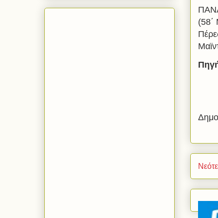
ΠΑNA
(58΄
Πέρε
Μαϊν
Πηγή
Δημο
Νεότ