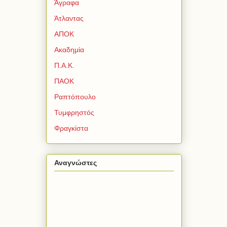
Άγραφα
Άτλαντας
ΑΠΟΚ
Ακαδημία
Π.Α.Κ.
ΠΑΟΚ
Ραπτόπουλο
Τυμφρηστός
Φραγκίστα
Αναγνώστες