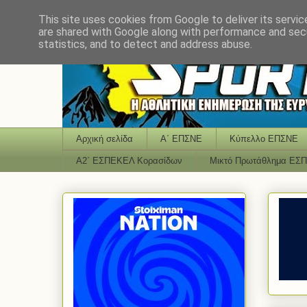
This site uses cookies from Google to deliver its servic
are shared with Google along with performance and secu
statistics, and to detect and address abuse.
Αρχική σελίδα
Α΄ ΕΠΣΝΕ
Κύπελλο ΕΠΣΝΕ
Α2΄ ΕΣΠΕΚΕΛ Κορασίδων
Μικτό Πρωτάθλημα ΕΣ