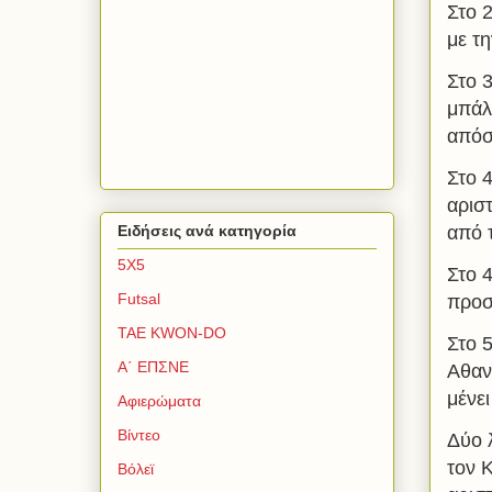
Στο 
με τη
Στο 
μπάλ
απόσ
Στο 
αρισ
από 
Ειδήσεις ανά κατηγορία
5Χ5
Στο 
Futsal
προσ
TAE KWON-DO
Στο 
Α΄ ΕΠΣΝΕ
Αθαν
μένει
Αφιερώματα
Βίντεο
Δύο 
τον 
Βόλεϊ