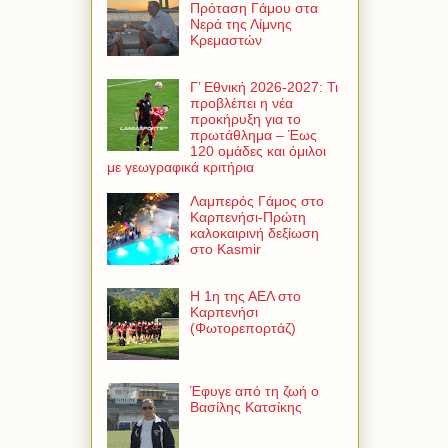
Πρόταση Γάμου στα
Νερά της Λίμνης
Κρεμαστών
Γ’ Εθνική 2026-2027: Τι
προβλέπει η νέα
προκήρυξη για το
πρωτάθλημα – Έως
120 ομάδες και όμιλοι
με γεωγραφικά κριτήρια
Λαμπερός Γάμος στο
Καρπενήσι-Πρώτη
καλοκαιρινή δεξίωση
στο Kasmir
Η 1η της ΑΕΛ στο
Καρπενήσι
(Φωτορεπορτάζ)
Έφυγε από τη ζωή ο
Βασίλης Κατσίκης