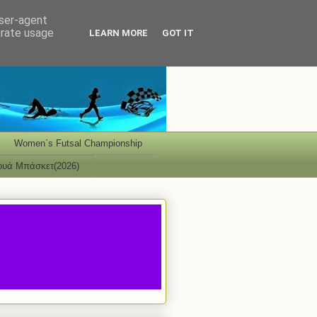
user-agent
erate usage
LEARN MORE
GOT IT
Women΄s Futsal Championship
ουά Μπάσκετ(2026)