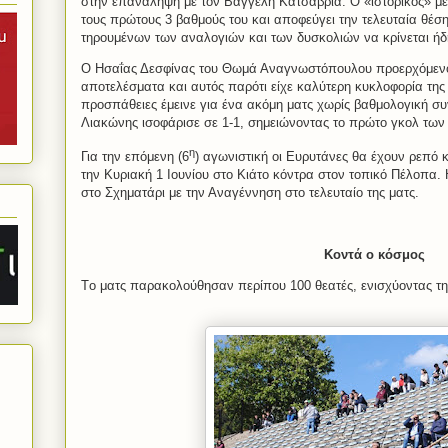
στην επανάληψη με τον Βαγγέλη Κατσαβριά. Ο «ιστορικός» με
τους πρώτους 3 βαθμούς του και αποφεύγει την τελευταία θέση
τηρουμένων των αναλογιών και των δυσκολιών να κρίνεται ήδ
Ο Ησαΐας Δεσφίνας του Θωμά Αναγνωστόπουλου προερχόμενο
αποτελέσματα και αυτός παρότι είχε καλύτερη κυκλοφορία της
προσπάθειες έμεινε για ένα ακόμη ματς χωρίς βαθμολογική σ
Λιακώνης ισοφάρισε σε 1-1, σημειώνοντας το πρώτο γκολ τω
η
Για την επόμενη (6
) αγωνιστική οι Ευρυτάνες θα έχουν ρεπό κ
την Κυριακή 1 Ιουνίου στο Κιάτο κόντρα στον τοπικό Πέλοπα. 
στο Σχηματάρι με την Αναγέννηση στο τελευταίο της ματς.
Κοντά ο κόσμος
T
ο ματς παρακολούθησαν περίπου 100 θεατές, ενισχύοντας τ