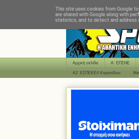
This site uses cookies from Google to 
are shared with Google along with per
statistics, and to detect and address 
Αρχική σελίδα
Α΄ ΕΠΣΝΕ
Α2΄ ΕΣΠΕΚΕΛ Κορασίδων
Μι