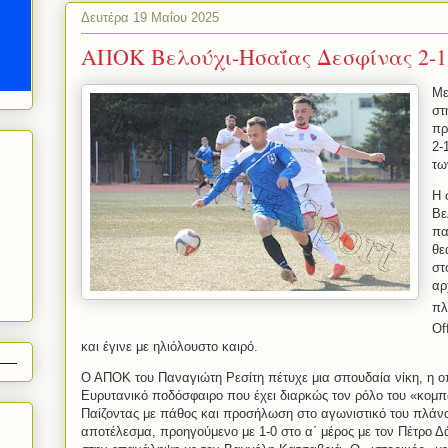
Δευτέρα 19 Μαΐου 2025
ΑΠΟΚ Βελούχι-Ησαΐας Δεσφίνας 2-1
Με
στ
πρ
2-
τω
Η 
Βε
πα
θε
στ
αρ
πλ
Of
και έγινε με ηλιόλουστο καιρό.
Ο ΑΠΟΚ του Παναγιώτη Ρεσίτη πέτυχε μια σπουδαία νίκη, η οπ
Ευρυτανικό ποδόσφαιρο που έχει διαρκώς τον ρόλο του «κομπ
Παίζοντας με πάθος και προσήλωση στο αγωνιστικό του πλάνο
αποτέλεσμα, προηγούμενο με 1-0 στο α΄ μέρος με τον Πέτρο Δά