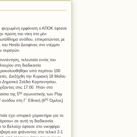
 ψυχωμένη εμφάνιση ο ΑΠΟΚ έφτασε
ην πρώτη του νίκη στο μίνι
ωτάθλημα ανόδου, επικρατώντας με
1 του Ησαΐα Δεσφίνας στο ντέρμπι
ν ουραγών.
συνάντηση, τελευταία εντός του
λουχίου στη διαδικασία
ρακολουθήθηκε από περίπου 100
ατές. Διεξήχθη την Κυριακή 18 Μαΐου
ο Δημοτικό Στάδιο Καρπενησίου,
χίζοντας στις 17:00. Ήταν στο
ης
αίσιο της 5
αγωνιστικής των
Play
ος
f
ανόδου στη Γ΄ Εθνική (6
Όμιλος)
οία έχει ιστορικό χαρακτήρα για το
άρσου» σε αυτή τη διαδικασία.
 το Βελούχι έφτασε στο νικηφόρο
βαρη και φτάνοντας στο τελικό 2-1