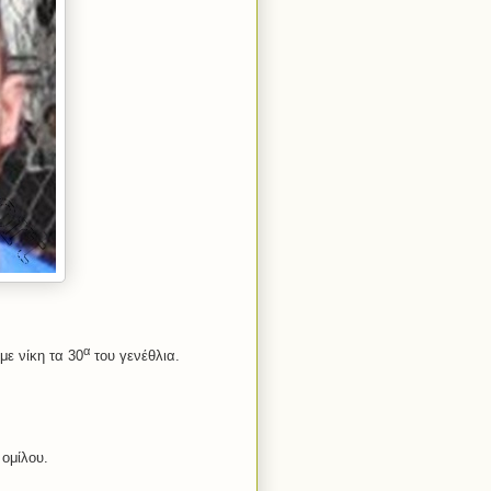
α
ε νίκη τα 30
του γενέθλια.
 ομίλου.