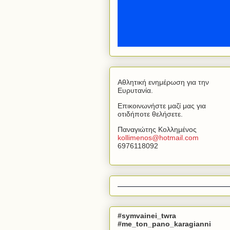
Αθλητική ενημέρωση για την
Ευρυτανία.
Επικοινωνήστε μαζί μας για
οτιδήποτε θελήσετε.
Παναγιώτης Κολλημένος
kollimenos
@
hotmail
.
com
6976118092
#symvainei_twra
#me_ton_pano_karagianni