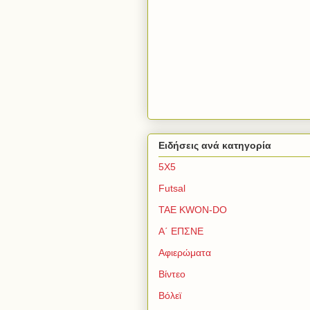
Ειδήσεις ανά κατηγορία
5Χ5
Futsal
TAE KWON-DO
Α΄ ΕΠΣΝΕ
Αφιερώματα
Βίντεο
Βόλεϊ