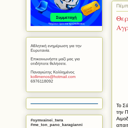
Πέμπ
Θερ
Αγρ
Αθλητική ενημέρωση για την
Ευρυτανία.
Επικοινωνήστε μαζί μας για
οτιδήποτε θελήσετε.
Παναγιώτης Κολλημένος
kollimenos
@
hotmail
.
com
6976118092
Το Σά
την Π
Αιμο
#symvainei_twra
#me_ton_pano_karagianni
απαιτ