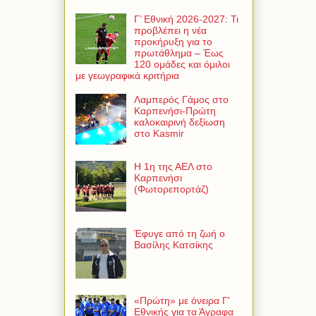
Γ’ Εθνική 2026-2027: Τι
προβλέπει η νέα
προκήρυξη για το
πρωτάθλημα – Έως
120 ομάδες και όμιλοι
με γεωγραφικά κριτήρια
Λαμπερός Γάμος στο
Καρπενήσι-Πρώτη
καλοκαιρινή δεξίωση
στο Kasmir
Η 1η της ΑΕΛ στο
Καρπενήσι
(Φωτορεπορτάζ)
Έφυγε από τη ζωή ο
Βασίλης Κατσίκης
«Πρώτη» με όνειρα Γ'
Εθνικής για τα Άγραφα