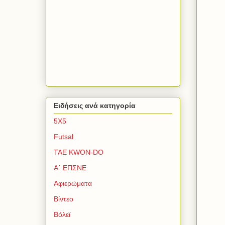
Ειδήσεις ανά κατηγορία
5Χ5
Futsal
TAE KWON-DO
Α΄ ΕΠΣΝΕ
Αφιερώματα
Βίντεο
Βόλεϊ