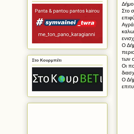
Δήμο
Στο 
επιφ
Αγράφ
καλω
ενισχ
Ο Δή
περιο
των 
Στο Κουρμπέτι
Οι π
διασχ
Ο Δήμ
επιτυ