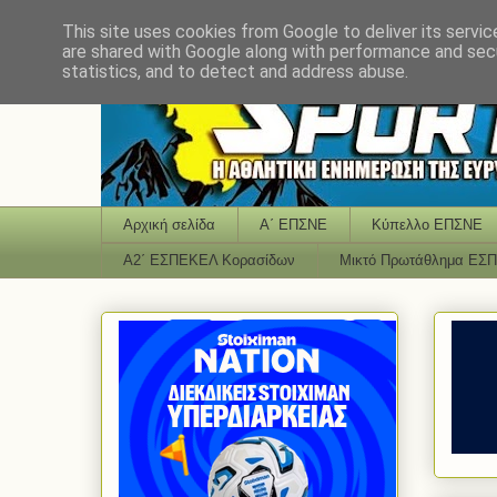
This site uses cookies from Google to deliver its servic
are shared with Google along with performance and secu
statistics, and to detect and address abuse.
Αρχική σελίδα
Α΄ ΕΠΣΝΕ
Κύπελλο ΕΠΣΝΕ
Α2΄ ΕΣΠΕΚΕΛ Κορασίδων
Μικτό Πρωτάθλημα ΕΣ