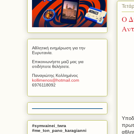
Τετάρ
O Δ
Αντ
Αθλητική ενημέρωση για την
Ευρυτανία.
Επικοινωνήστε μαζί μας για
οτιδήποτε θελήσετε.
Παναγιώτης Κολλημένος
kollimenos
@
hotmail
.
com
6976118092
Υποδ
πρωτ
#symvainei_twra
#me_ton_pano_karagianni
αθλη