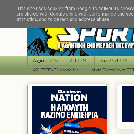
This site uses cookies from Google to deliver its servic
are shared with Google along with performance and secu
statistics, and to detect and address abuse.
Αρχική σελίδα
Α΄ ΕΠΣΝΕ
Κύπελλο ΕΠΣΝΕ
Α2΄ ΕΣΠΕΚΕΛ Κορασίδων
Μικτό Πρωτάθλημα ΕΣ