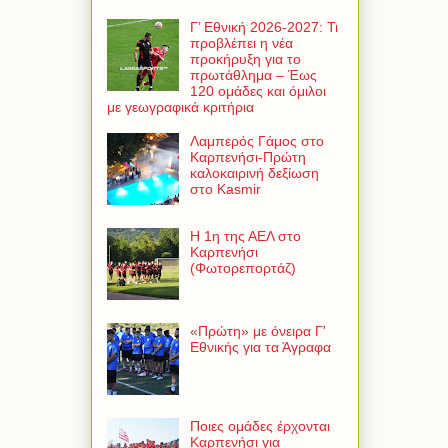
Γ’ Εθνική 2026-2027: Τι
προβλέπει η νέα
προκήρυξη για το
πρωτάθλημα – Έως
120 ομάδες και όμιλοι
με γεωγραφικά κριτήρια
Λαμπερός Γάμος στο
Καρπενήσι-Πρώτη
καλοκαιρινή δεξίωση
στο Kasmir
Η 1η της ΑΕΛ στο
Καρπενήσι
(Φωτορεπορτάζ)
«Πρώτη» με όνειρα Γ'
Εθνικής για τα Άγραφα
Ποιες ομάδες έρχονται
Καρπενήσι για