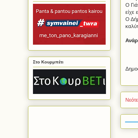
Ο Γι
είχε
Ο Δή
καλύτ
Ανάρ
Στο Κουρμπέτι
Δημο
Νεότ