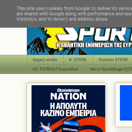
This site uses cookies from Google to deliver its servic
are shared with Google along with performance and secu
statistics, and to detect and address abuse.
Αρχική σελίδα
Α΄ ΕΠΣΝΕ
Κύπελλο ΕΠΣΝΕ
Α2΄ ΕΣΠΕΚΕΛ Κορασίδων
Μικτό Πρωτάθλημα ΕΣ