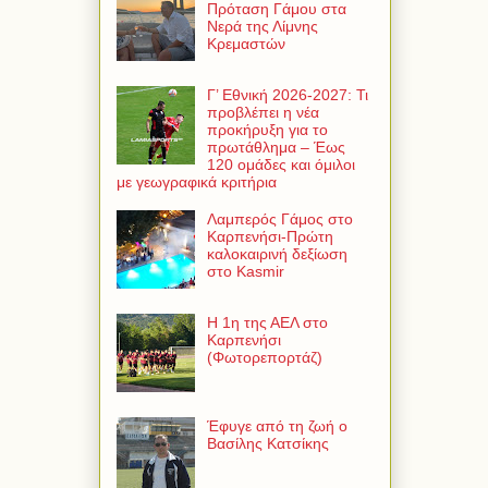
Πρόταση Γάμου στα
Νερά της Λίμνης
Κρεμαστών
Γ’ Εθνική 2026-2027: Τι
προβλέπει η νέα
προκήρυξη για το
πρωτάθλημα – Έως
120 ομάδες και όμιλοι
με γεωγραφικά κριτήρια
Λαμπερός Γάμος στο
Καρπενήσι-Πρώτη
καλοκαιρινή δεξίωση
στο Kasmir
Η 1η της ΑΕΛ στο
Καρπενήσι
(Φωτορεπορτάζ)
Έφυγε από τη ζωή ο
Βασίλης Κατσίκης