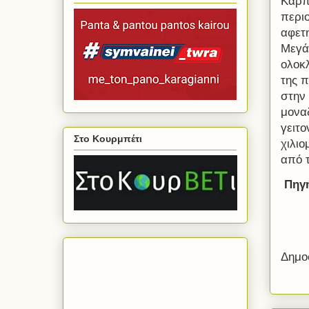
Καρπ
περι
αφετ
Μεγά
ολοκ
της 
στην
μονα
γειτ
Στο Κουρμπέτι
χιλιο
από τ
Πηγή
Δημο