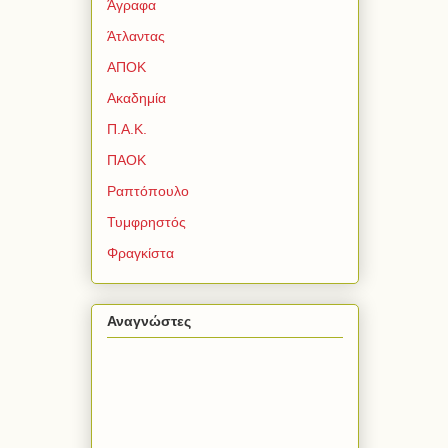
Άγραφα
Άτλαντας
ΑΠΟΚ
Ακαδημία
Π.Α.Κ.
ΠΑΟΚ
Ραπτόπουλο
Τυμφρηστός
Φραγκίστα
Αναγνώστες