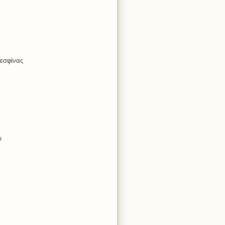
εσφίνας
υ