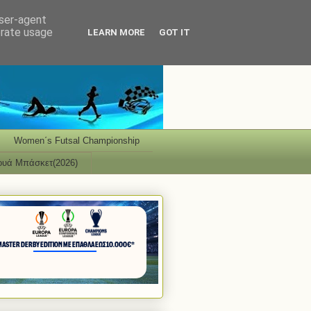
user-agent
erate usage
LEARN MORE
GOT IT
Women΄s Futsal Championship
ουά Μπάσκετ(2026)