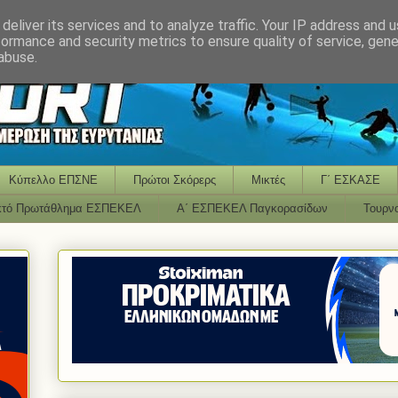
deliver its services and to analyze traffic. Your IP address and 
formance and security metrics to ensure quality of service, gen
abuse.
Κύπελλο ΕΠΣΝΕ
Πρώτοι Σκόρερς
Μικτές
Γ΄ ΕΣΚΑΣΕ
κτό Πρωτάθλημα ΕΣΠΕΚΕΛ
Α΄ ΕΣΠΕΚΕΛ Παγκορασίδων
Τουρν