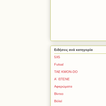
Ειδήσεις ανά κατηγορία
5Χ5
Futsal
TAE KWON-DO
Α΄ ΕΠΣΝΕ
Αφιερώματα
Βίντεο
Βόλεϊ