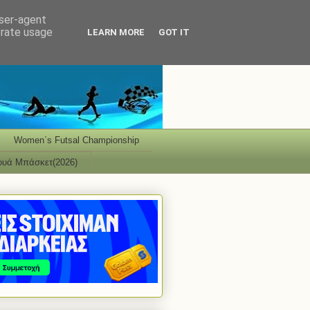
user-agent
erate usage
LEARN MORE
GOT IT
Women΄s Futsal Championship
ουά Μπάσκετ(2026)