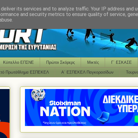
deliver its services and to analyze traffic. Your IP address and 
formance and security metrics to ensure quality of service, gen
abuse.
Κύπελλο ΕΠΣΝΕ
Πρώτοι Σκόρερς
Μικτές
Γ΄ ΕΣΚΑΣΕ
κτό Πρωτάθλημα ΕΣΠΕΚΕΛ
Α΄ ΕΣΠΕΚΕΛ Παγκορασίδων
Τουρν