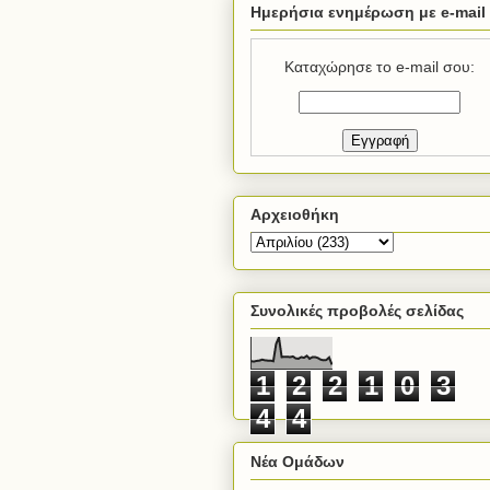
Ημερήσια ενημέρωση με e-mail
Καταχώρησε το e-mail σου:
Αρχειοθήκη
Συνολικές προβολές σελίδας
1
2
2
1
0
3
4
4
Νέα Ομάδων