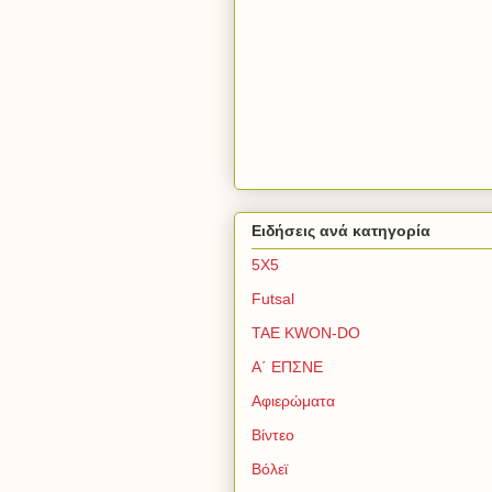
Ειδήσεις ανά κατηγορία
5Χ5
Futsal
TAE KWON-DO
Α΄ ΕΠΣΝΕ
Αφιερώματα
Βίντεο
Βόλεϊ