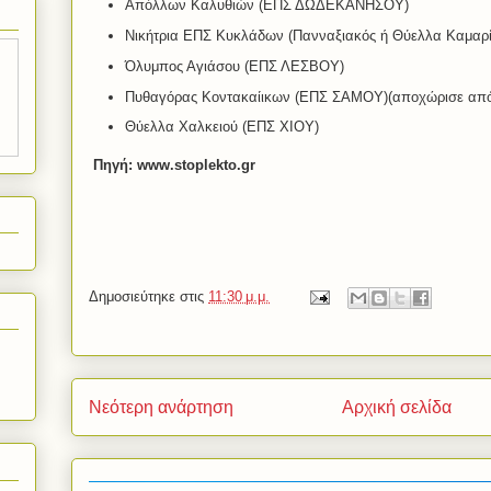
Απόλλων Καλυθιών (ΕΠΣ ΔΩΔΕΚΑΝΗΣΟΥ)
Νικήτρια ΕΠΣ Κυκλάδων (Πανναξιακός ή Θύελλα Καμαρί
Όλυμπος Αγιάσου (ΕΠΣ ΛΕΣΒΟΥ)
Πυθαγόρας Κοντακαίικων (ΕΠΣ ΣΑΜΟΥ)(αποχώρισε από
Θύελλα Χαλκειού (ΕΠΣ ΧΙΟΥ)
Πηγή: www.stoplekto.gr
Δημοσιεύτηκε στις
11:30 μ.μ.
Νεότερη ανάρτηση
Αρχική σελίδα