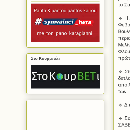
το Σα
🔹 Η
Φεβρ
Βουλ
περισ
Μελί
Φλου
πρώτ
Στο Κουρμπέτι
🔹 Στ
διπλα
από λ
των -
🔹 Δ
🔹 Σ
ΣΑΒ