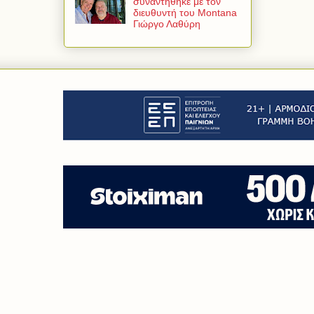
συναντήθηκε με τον
διευθυντή του Montana
Γιώργο Λαθύρη