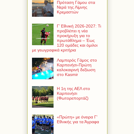
Πρόταση Γάμου στα
Νερά της Λίμνης
Κρεμαστών
Γ’ Εθνική 2026-2027: Τι
προβλέπει η νέα
προκήρυξη για το
πρωτάθλημα – Έως
120 ομάδες και όμιλοι
με γεωγραφικά κριτήρια
Λαμπερός Γάμος στο
Καρπενήσι-Πρώτη
καλοκαιρινή δεξίωση
στο Kasmir
Η 1η της ΑΕΛ στο
Καρπενήσι
(Φωτορεπορτάζ)
«Πρώτη» με όνειρα Γ'
Εθνικής για τα Άγραφα