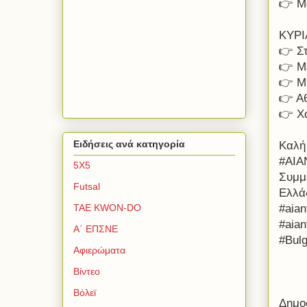
👉 Μ
ΚΥΡ
👉 Σ
👉 Μ
👉 Μ
👉 Α
👉 Χ
Ειδήσεις ανά κατηγορία
Καλή 
#ΑΙ
5Χ5
Συμμε
Futsal
Ελλά
#aian
TAE KWON-DO
#aian
Α΄ ΕΠΣΝΕ
#Bulg
Αφιερώματα
Βίντεο
Βόλεϊ
Δημο