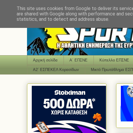
This site uses cookies from Google to deliver its servic
are shared with Google along with performance and secu
statistics, and to detect and address abuse.
Αρχική σελίδα
Α΄ ΕΠΣΝΕ
Κύπελλο ΕΠΣΝΕ
Α2΄ ΕΣΠΕΚΕΛ Κορασίδων
Μικτό Πρωτάθλημα ΕΣ