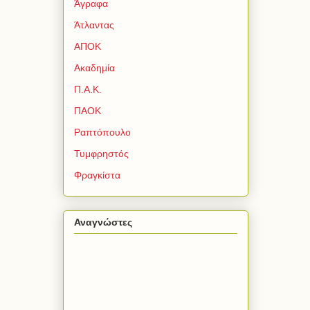
Άγραφα
Άτλαντας
ΑΠΟΚ
Ακαδημία
Π.Α.Κ.
ΠΑΟΚ
Ραπτόπουλο
Τυμφρηστός
Φραγκίστα
Αναγνώστες