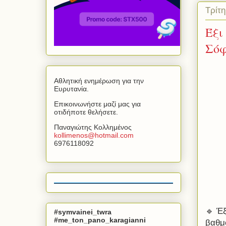
Τρίτη
Έξι
Σόφ
Αθλητική ενημέρωση για την
Ευρυτανία.
Επικοινωνήστε μαζί μας για
οτιδήποτε θελήσετε.
Παναγιώτης Κολλημένος
kollimenos
@
hotmail
.
com
6976118092
🔹 Έ
#symvainei_twra
#me_ton_pano_karagianni
βαθμ