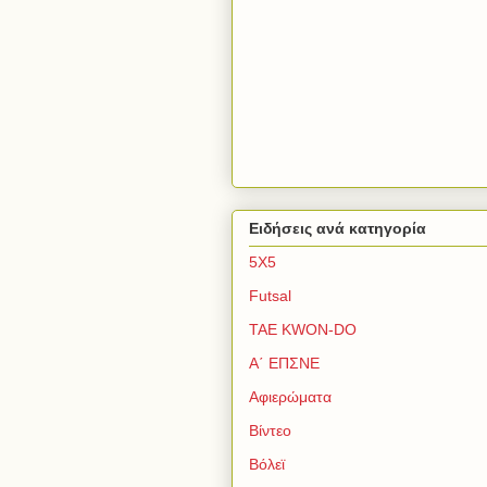
Ειδήσεις ανά κατηγορία
5Χ5
Futsal
TAE KWON-DO
Α΄ ΕΠΣΝΕ
Αφιερώματα
Βίντεο
Βόλεϊ