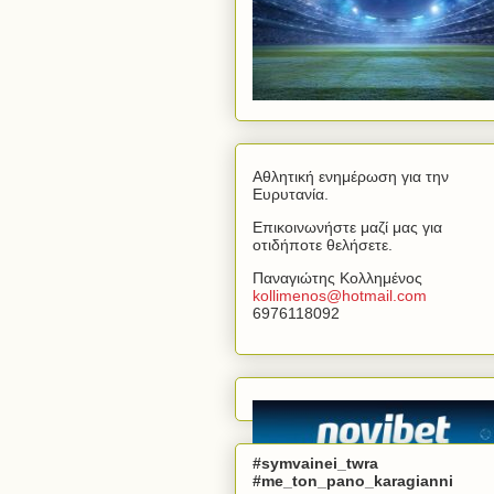
Αθλητική ενημέρωση για την
Ευρυτανία.
Επικοινωνήστε μαζί μας για
οτιδήποτε θελήσετε.
Παναγιώτης Κολλημένος
kollimenos
@
hotmail
.
com
6976118092
#symvainei_twra
#me_ton_pano_karagianni