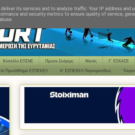
deliver its services and to analyze traffic. Your IP address and 
formance and security metrics to ensure quality of service, gen
abuse.
Κύπελλο ΕΠΣΝΕ
Πρώτοι Σκόρερς
Μικτές
Γ΄ ΕΣΚΑΣΕ
κτό Πρωτάθλημα ΕΣΠΕΚΕΛ
Α΄ ΕΣΠΕΚΕΛ Παγκορασίδων
Τουρν