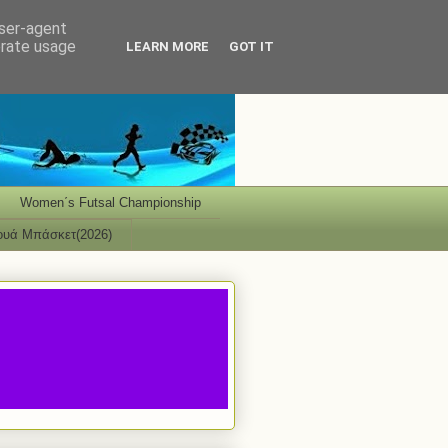
user-agent
erate usage
LEARN MORE
GOT IT
Women΄s Futsal Championship
ουά Μπάσκετ(2026)