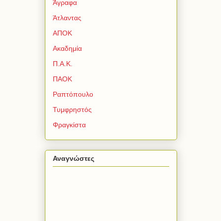
Άγραφα
Άτλαντας
ΑΠΟΚ
Ακαδημία
Π.Α.Κ.
ΠΑΟΚ
Ραπτόπουλο
Τυμφρηστός
Φραγκίστα
Αναγνώστες