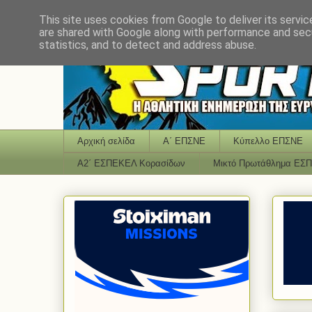
This site uses cookies from Google to deliver its servic
are shared with Google along with performance and secu
statistics, and to detect and address abuse.
Αρχική σελίδα
Α΄ ΕΠΣΝΕ
Κύπελλο ΕΠΣΝΕ
Α2΄ ΕΣΠΕΚΕΛ Κορασίδων
Μικτό Πρωτάθλημα ΕΣ