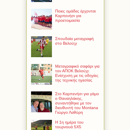
Ποιες ομάδες έρχονται
Καρπενήσι για
προετοιμασία
Σπουδαία μεταγραφή
στο Βελούχι
Μεταγραφικό σαφάρι για
τον ΑΠΟΚ Βελούχι:
Ενίσχυση με τις οδηγίες
της τεχνικής ηγεσίας
Στο Καρπενήσι για γάμο
ο Θαναηλάκης,
συναντήθηκε με τον
διευθυντή του Montana
Γιώργο Λαθύρη
Η 1η ημέρα του
τουρνουά 5Χ5