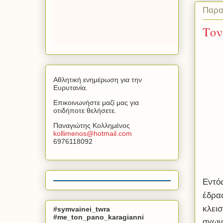
Παρα
Τον
Αθλητική ενημέρωση για την
Ευρυτανία.
Επικοινωνήστε μαζί μας για
οτιδήποτε θελήσετε.
Παναγιώτης Κολλημένος
kollimenos
@
hotmail
.
com
6976118092
Εντό
έδρας
κλει
#symvainei_twra
#me_ton_pano_karagianni
αγωνι