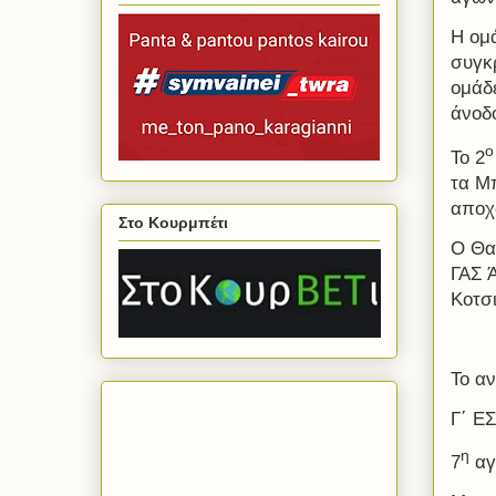
Η ομ
συγκ
ομάδ
άνοδ
ο
Το 2
τα Μ
αποχ
Στο Κουρμπέτι
Ο Θα
ΓΑΣ 
Κοτσ
Το αν
Γ΄ Ε
η
7
αγ