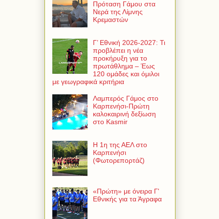
Πρόταση Γάμου στα
Νερά της Λίμνης
Κρεμαστών
Γ’ Εθνική 2026-2027: Τι
προβλέπει η νέα
προκήρυξη για το
πρωτάθλημα – Έως
120 ομάδες και όμιλοι
με γεωγραφικά κριτήρια
Λαμπερός Γάμος στο
Καρπενήσι-Πρώτη
καλοκαιρινή δεξίωση
στο Kasmir
Η 1η της ΑΕΛ στο
Καρπενήσι
(Φωτορεπορτάζ)
«Πρώτη» με όνειρα Γ'
Εθνικής για τα Άγραφα