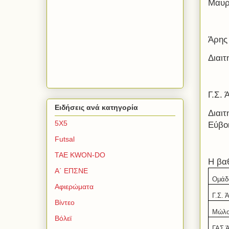
Μαυρ
Άρης
Διαιτ
Γ.Σ.
Ειδήσεις ανά κατηγορία
Διαι
5Χ5
Εύβο
Futsal
TAE KWON-DO
Η βα
Α΄ ΕΠΣΝΕ
Ομάδ
Αφιερώματα
Γ.Σ. 
Βίντεο
Μώλο
Βόλεϊ
ΓΑΣ 