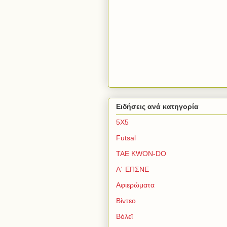
Ειδήσεις ανά κατηγορία
5Χ5
Futsal
TAE KWON-DO
Α΄ ΕΠΣΝΕ
Αφιερώματα
Βίντεο
Βόλεϊ