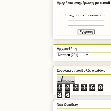
Ημερήσια ενημέρωση με e-mail
Καταχώρησε το e-mail σου:
Αρχειοθήκη
Συνολικές προβολές σελίδας
1
2
2
1
6
0
8
6
Νέα Ομάδων