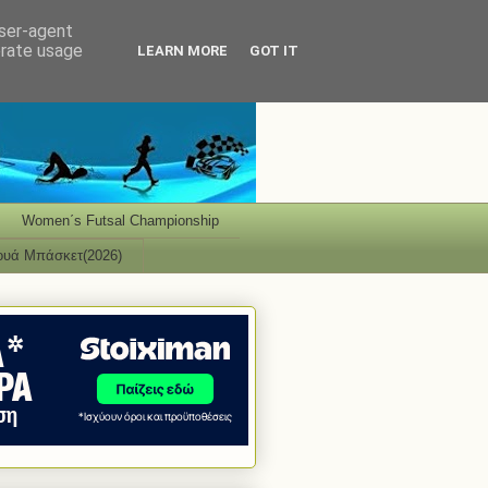
user-agent
erate usage
LEARN MORE
GOT IT
Women΄s Futsal Championship
ουά Μπάσκετ(2026)