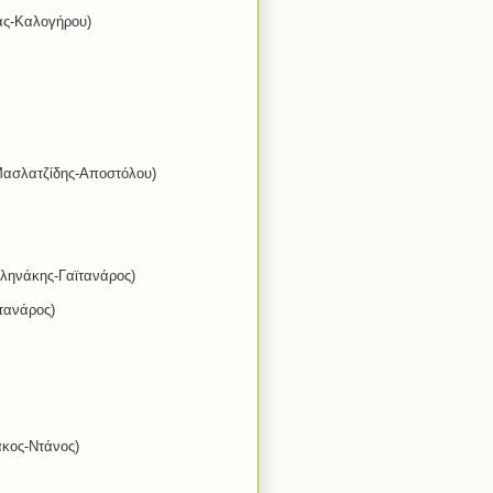
ράς-Καλογήρου)
(Μασλατζίδης-Αποστόλου)
ιληνάκης-Γαϊτανάρος)
τανάρος)
άκος-Ντάνος)