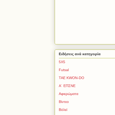
Ειδήσεις ανά κατηγορία
5Χ5
Futsal
TAE KWON-DO
Α΄ ΕΠΣΝΕ
Αφιερώματα
Βίντεο
Βόλεϊ