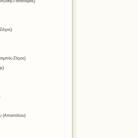
ατζίδης-Γαϊτανάρος)
Ζάχος)
τσιμπός-Ζάχος)
ς)
.
υ (Αποστόλου)