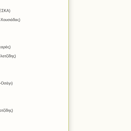
 ΕΣΚΑ)
-Χουσιάδας)
καράς)
λατζίδης)
-Οσάγι)
ατζίδης)