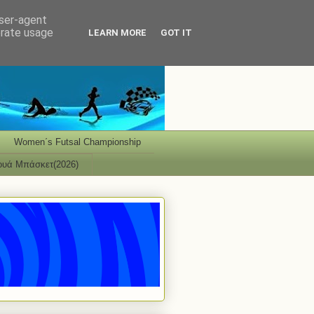
user-agent
erate usage
LEARN MORE
GOT IT
Women΄s Futsal Championship
ουά Μπάσκετ(2026)