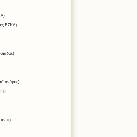
ΚΑ)
τές ΕΣΚΑ)
υσιάδας)
αϊτανάρος)
ΩΓΗ
τάνος)