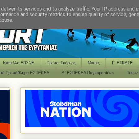
deliver its services and to analyze traffic. Your IP address and 
formance and security metrics to ensure quality of service, gen
abuse.
Κύπελλο ΕΠΣΝΕ
Πρώτοι Σκόρερς
Μικτές
Γ΄ ΕΣΚΑΣΕ
κτό Πρωτάθλημα ΕΣΠΕΚΕΛ
Α΄ ΕΣΠΕΚΕΛ Παγκορασίδων
Τουρν