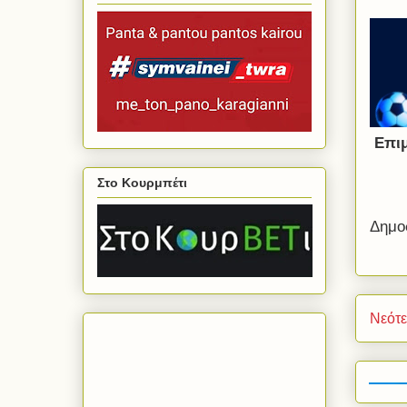
Επι
Στο Κουρμπέτι
Δημο
Νεότ