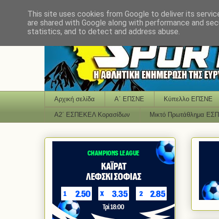
This site uses cookies from Google to deliver its servic
are shared with Google along with performance and secu
statistics, and to detect and address abuse.
Αρχική σελίδα
Α΄ ΕΠΣΝΕ
Κύπελλο ΕΠΣΝΕ
Α2΄ ΕΣΠΕΚΕΛ Κορασίδων
Μικτό Πρωτάθλημα ΕΣ