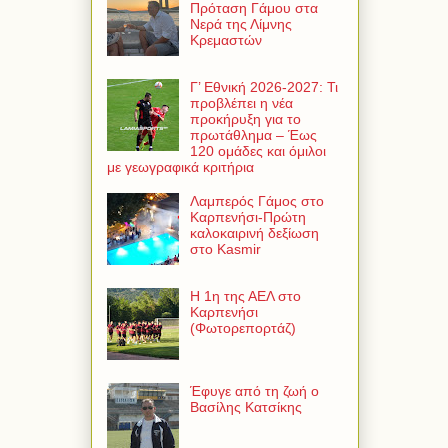
Πρόταση Γάμου στα
Νερά της Λίμνης
Κρεμαστών
Γ’ Εθνική 2026-2027: Τι
προβλέπει η νέα
προκήρυξη για το
πρωτάθλημα – Έως
120 ομάδες και όμιλοι
με γεωγραφικά κριτήρια
Λαμπερός Γάμος στο
Καρπενήσι-Πρώτη
καλοκαιρινή δεξίωση
στο Kasmir
Η 1η της ΑΕΛ στο
Καρπενήσι
(Φωτορεπορτάζ)
Έφυγε από τη ζωή ο
Βασίλης Κατσίκης