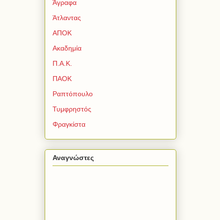
Άγραφα
Άτλαντας
ΑΠΟΚ
Ακαδημία
Π.Α.Κ.
ΠΑΟΚ
Ραπτόπουλο
Τυμφρηστός
Φραγκίστα
Αναγνώστες