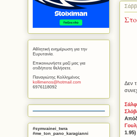
Σάββ
Στο
Αθλητική ενημέρωση για την
Ευρυτανία.
Επικοινωνήστε μαζί μας για
οτιδήποτε θελήσετε.
Παναγιώτης Κολλημένος
kollimenos
@
hotmail
.
com
Δεν 
6976118092
συνεχ
Σάλφ
Σλόβ
Απόδ
Γουλ
#symvainei_twra
1.95)
#me_ton_pano_karagianni