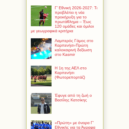
Γ’ Εθνική 2026-2027: Τι
προβλέπει η νέα
προκήρυξη για το
πρωτάθλημα – Έως
120 ομάδες και όμιλοι
με γεωγραφικά κριτήρια
Λαμπερός Γάμος στο
Καρπενήσι-Πρώτη
καλοκαιρινή δεξίωση
στο Kasmir
Η 1η της ΑΕΛ στο
Καρπενήσι
(Φωτορεπορτάζ)
Έφυγε από τη ζωή ο
Βασίλης Κατσίκης
«Πρώτη» με όνειρα Γ'
Εθνικής για τα Άγραφα