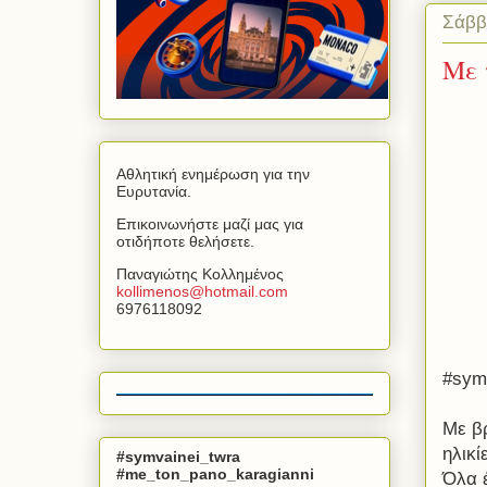
Σάββ
Με 
Αθλητική ενημέρωση για την
Ευρυτανία.
Επικοινωνήστε μαζί μας για
οτιδήποτε θελήσετε.
Παναγιώτης Κολλημένος
kollimenos
@
hotmail
.
com
6976118092
#sym
Με βρ
ηλικί
#symvainei_twra
#me_ton_pano_karagianni
Όλα 