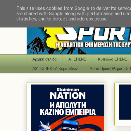
This site uses cookies from Google to deliver its servic
are shared with Google along with performance and secu
statistics, and to detect and address abuse.
Αρχική σελίδα
Α΄ ΕΠΣΝΕ
Κύπελλο ΕΠΣΝΕ
Α2΄ ΕΣΠΕΚΕΛ Κορασίδων
Μικτό Πρωτάθλημα ΕΣ