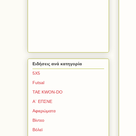
Ειδήσεις ανά κατηγορία
5Χ5
Futsal
TAE KWON-DO
Α΄ ΕΠΣΝΕ
Αφιερώματα
Βίντεο
Βόλεϊ