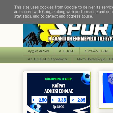
This site uses cookies from Google to deliver its servic
are shared with Google along with performance and secu
statistics, and to detect and address abuse.
Αρχική σελίδα
Α΄ ΕΠΣΝΕ
Κύπελλο ΕΠΣΝΕ
Α2΄ ΕΣΠΕΚΕΛ Κορασίδων
Μικτό Πρωτάθλημα ΕΣ