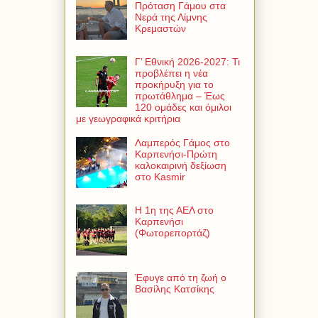
Πρόταση Γάμου στα
Νερά της Λίμνης
Κρεμαστών
Γ’ Εθνική 2026-2027: Τι
προβλέπει η νέα
προκήρυξη για το
πρωτάθλημα – Έως
120 ομάδες και όμιλοι
με γεωγραφικά κριτήρια
Λαμπερός Γάμος στο
Καρπενήσι-Πρώτη
καλοκαιρινή δεξίωση
στο Kasmir
Η 1η της ΑΕΛ στο
Καρπενήσι
(Φωτορεπορτάζ)
Έφυγε από τη ζωή ο
Βασίλης Κατσίκης