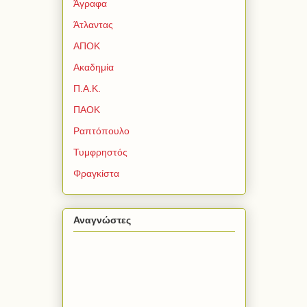
Άγραφα
Άτλαντας
ΑΠΟΚ
Ακαδημία
Π.Α.Κ.
ΠΑΟΚ
Ραπτόπουλο
Τυμφρηστός
Φραγκίστα
Αναγνώστες