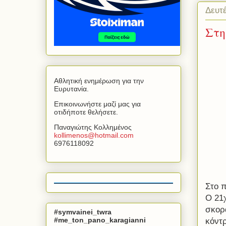
Δευτ
Στη
Αθλητική ενημέρωση για την
Ευρυτανία.
Επικοινωνήστε μαζί μας για
οτιδήποτε θελήσετε.
Παναγιώτης Κολλημένος
kollimenos
@
hotmail
.
com
6976118092
Στο 
Ο 21χ
σκορ
#symvainei_twra
#me_ton_pano_karagianni
κόντ