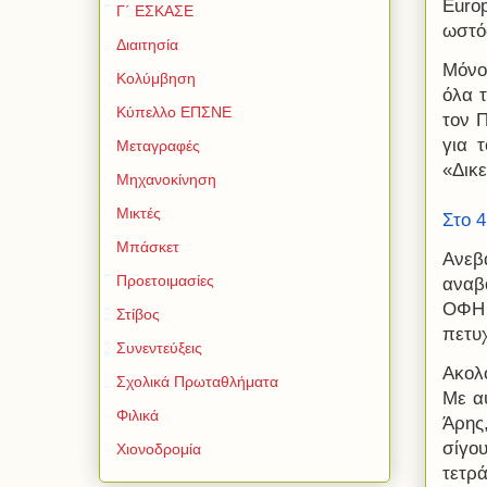
Euro
Γ΄ ΕΣΚΑΣΕ
ωστό
Διαιτησία
Μόνο
Κολύμβηση
όλα 
Κύπελλο ΕΠΣΝΕ
τον 
για 
Μεταγραφές
«Δικ
Μηχανοκίνηση
Μικτές
Στο 
Μπάσκετ
Ανεβ
Προετοιμασίες
αναβ
ΟΦΗ 
Στίβος
πετυ
Συνεντεύξεις
Ακολ
Σχολικά Πρωταθλήματα
Με α
Φιλικά
Άρης,
σίγο
Χιονοδρομία
τετρ