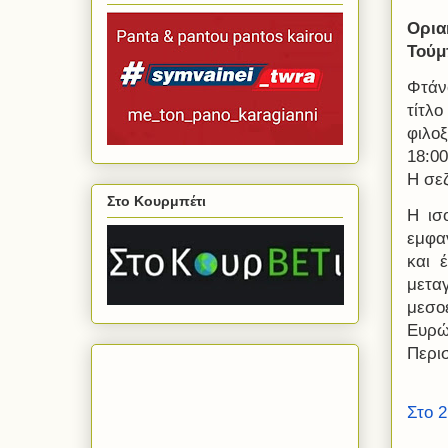
Ορια
Τούμ
Φτάν
τίτλ
φιλο
18:0
Η σεζ
Στο Κουρμπέτι
Η ισ
εμφα
και 
μετα
μεσο
Ευρώ
Περι
Στο 2