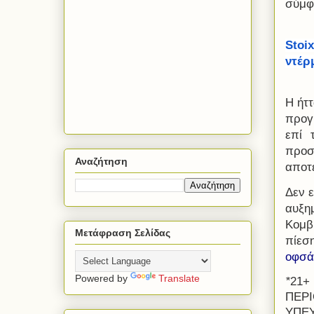
σύμφω
Stoi
ντέρ
Η ήττ
προγ
επί 
προσ
Αναζήτηση
αποτ
Δεν ε
αυξη
Κομβ
Μετάφραση Σελίδας
πίεσ
οφσάι
Powered by
Translate
*​
21+
ΠΕΡΙ
ΥΠΕΥ