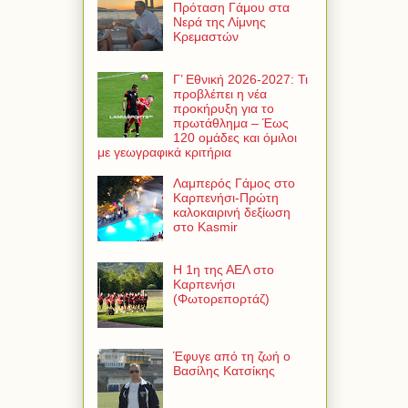
Πρόταση Γάμου στα
Νερά της Λίμνης
Κρεμαστών
Γ’ Εθνική 2026-2027: Τι
προβλέπει η νέα
προκήρυξη για το
πρωτάθλημα – Έως
120 ομάδες και όμιλοι
με γεωγραφικά κριτήρια
Λαμπερός Γάμος στο
Καρπενήσι-Πρώτη
καλοκαιρινή δεξίωση
στο Kasmir
Η 1η της ΑΕΛ στο
Καρπενήσι
(Φωτορεπορτάζ)
Έφυγε από τη ζωή ο
Βασίλης Κατσίκης