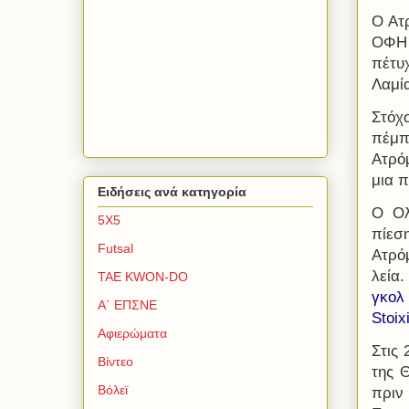
Ο Ατρ
ΟΦΗ 
πέτυ
Λαμί
Στόχ
πέμπ
Ατρόμ
μια 
Ειδήσεις ανά κατηγορία
Ο Ολ
5Χ5
πίεσ
Futsal
Ατρό
λεία
TAE KWON-DO
γκολ
Α΄ ΕΠΣΝΕ
Stoi
Αφιερώματα
Στις
Βίντεο
της 
Βόλεϊ
πριν