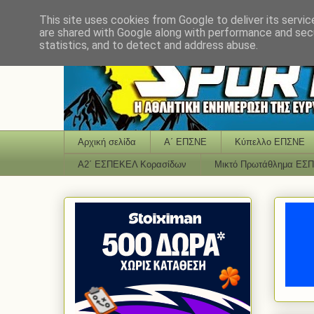
This site uses cookies from Google to deliver its servic
are shared with Google along with performance and secu
statistics, and to detect and address abuse.
Αρχική σελίδα
Α΄ ΕΠΣΝΕ
Κύπελλο ΕΠΣΝΕ
Α2΄ ΕΣΠΕΚΕΛ Κορασίδων
Μικτό Πρωτάθλημα ΕΣ