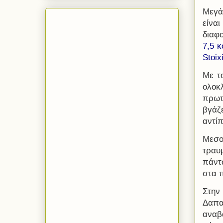
Μεγά
είνα
διαφ
7,5 κ
Stoi
Με τ
ολοκ
πρωτά
βγάζ
αντίπ
Μεσο
τραυμ
πάντ
στα 
Στην
Δαπα
αναβ