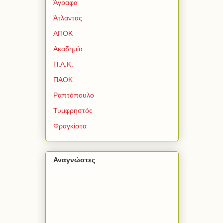
Άγραφα
Άτλαντας
ΑΠΟΚ
Ακαδημία
Π.Α.Κ.
ΠΑΟΚ
Ραπτόπουλο
Τυμφρηστός
Φραγκίστα
Αναγνώστες