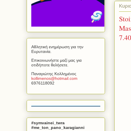
Κυρι
Sto
Mas
7.4
Αθλητική ενημέρωση για την
Ευρυτανία.
Επικοινωνήστε μαζί μας για
οτιδήποτε θελήσετε.
Παναγιώτης Κολλημένος
kollimenos
@
hotmail
.
com
6976118092
#symvainei_twra
#me_ton_pano_karagianni