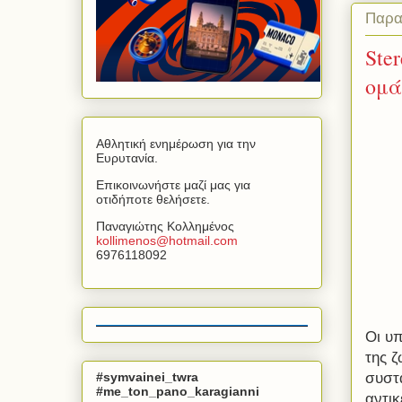
Παρα
Ste
ομά
Αθλητική ενημέρωση για την
Ευρυτανία.
Επικοινωνήστε μαζί μας για
οτιδήποτε θελήσετε.
Παναγιώτης Κολλημένος
kollimenos
@
hotmail
.
com
6976118092
Οι υπ
της ζ
#symvainei_twra
συστα
#me_ton_pano_karagianni
αντι