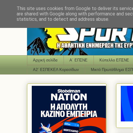
This site uses cookies from Google to deliver its servic
are shared with Google along with performance and secu
statistics, and to detect and address abuse.
Αρχική σελίδα
Α΄ ΕΠΣΝΕ
Κύπελλο ΕΠΣΝΕ
Α2΄ ΕΣΠΕΚΕΛ Κορασίδων
Μικτό Πρωτάθλημα ΕΣ