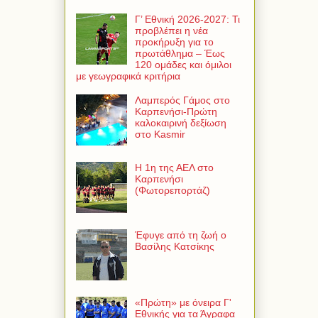
Γ’ Εθνική 2026-2027: Τι
προβλέπει η νέα
προκήρυξη για το
πρωτάθλημα – Έως
120 ομάδες και όμιλοι
με γεωγραφικά κριτήρια
Λαμπερός Γάμος στο
Καρπενήσι-Πρώτη
καλοκαιρινή δεξίωση
στο Kasmir
Η 1η της ΑΕΛ στο
Καρπενήσι
(Φωτορεπορτάζ)
Έφυγε από τη ζωή ο
Βασίλης Κατσίκης
«Πρώτη» με όνειρα Γ'
Εθνικής για τα Άγραφα