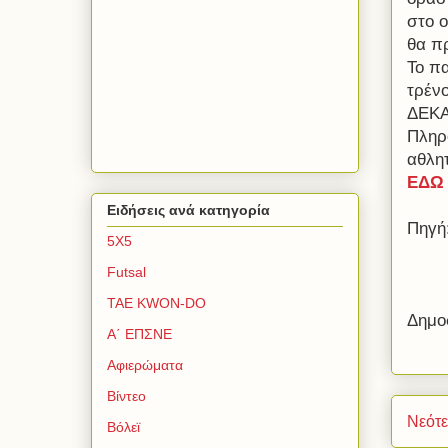
στο 
θα π
Το πα
τρέν
ΔΕΚΑ
Πληρ
αθλη
ΕΔΩ
Ειδήσεις ανά κατηγορία
Πηγή
5Χ5
Futsal
TAE KWON-DO
Δημο
Α΄ ΕΠΣΝΕ
Αφιερώματα
Βίντεο
Νεότ
Βόλεϊ