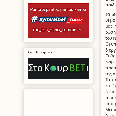
παιδι
Τα St
θέμα
μας,
ζώση
του 
Οι υ
διορ
Στο Κουρμπέτι
Ευβο
Νομώ
προπο
της 
Τα κρ
και 
δραστ
τέσσε
υποτρ
Μέσα
δραστ