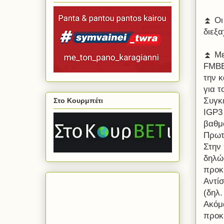
⏫️ Οι
διεξ
⏫️ Μ
FMBB
την κ
για τ
Συγκε
Στο Κουρμπέτι
IGP3
βαθμ
Πρωτ
Στην
δηλώσ
προκ
Αντίσ
(δηλ.
Ακόμ
προκ