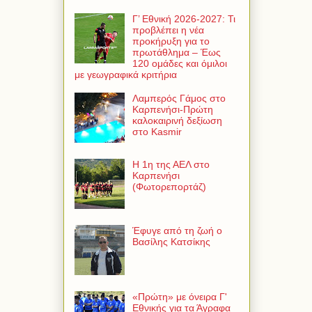
Γ’ Εθνική 2026-2027: Τι
προβλέπει η νέα
προκήρυξη για το
πρωτάθλημα – Έως
120 ομάδες και όμιλοι
με γεωγραφικά κριτήρια
Λαμπερός Γάμος στο
Καρπενήσι-Πρώτη
καλοκαιρινή δεξίωση
στο Kasmir
Η 1η της ΑΕΛ στο
Καρπενήσι
(Φωτορεπορτάζ)
Έφυγε από τη ζωή ο
Βασίλης Κατσίκης
«Πρώτη» με όνειρα Γ'
Εθνικής για τα Άγραφα