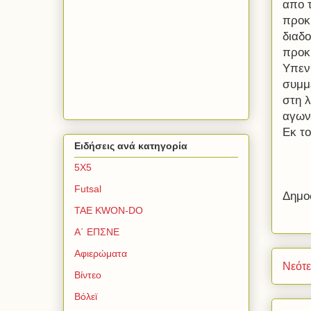
απο 
προκρ
διαδο
προκ
Υπεν
συμμ
στη 
αγων
Εκ τ
Ειδήσεις ανά κατηγορία
5Χ5
Futsal
Δημο
TAE KWON-DO
Α΄ ΕΠΣΝΕ
Αφιερώματα
Νεότ
Βίντεο
Βόλεϊ