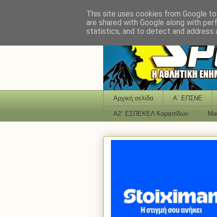
This site uses cookies from Google to 
are shared with Google along with per
statistics, and to detect and address 
Αρχική σελίδα
Α΄ ΕΠΣΝΕ
Α2΄ ΕΣΠΕΚΕΛ Κορασίδων
Μι