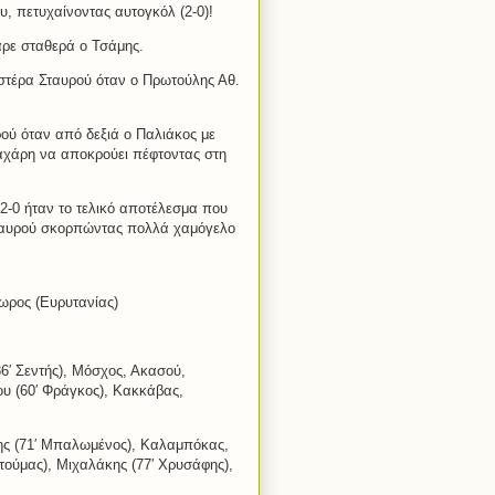
υ, πετυχαίνοντας αυτογκόλ (2-0)!
ρε σταθερά ο Τσάμης.
Αστέρα Σταυρού όταν ο Πρωτούλης Αθ.
ρού όταν από δεξιά ο Παλιάκος με
Ζαχάρη να αποκρούει πέφτοντας στη
 2-0 ήταν το τελικό αποτέλεσμα που
Σταυρού σκορπώντας πολλά χαμόγελο
ωρος (Ευρυτανίας)
6′ Σεντής), Μόσχος, Ακασού,
ου (60′ Φράγκος), Κακκάβας,
κης (71′ Μπαλωμένος), Καλαμπόκας,
τούμας), Μιχαλάκης (77′ Χρυσάφης),