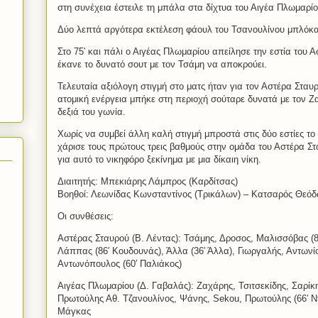
στη συνέχεια έστειλε τη μπάλα στα δίχτυα του Αιγέα Πλωμαρίο
Δύο λεπτά αργότερα εκτέλεση φάουλ του Τσανουλίνου μπλόκα
Στο 75′ και πάλι ο Αιγέας Πλωμαρίου απείλησε την εστία του 
έκανε το δυνατό σουτ με τον Τσάμη να αποκρούει.
Τελευταία αξιόλογη στιγμή στο ματς ήταν για τον Αστέρα Σταυ
ατομική ενέργεια μπήκε στη περιοχή σούταρε δυνατά με τον 
δεξιά του γωνία.
Χωρίς να συμβεί άλλη καλή στιγμή μπροστά στις δύο εστίες το
χάρισε τους πρώτους τρεις βαθμούς στην ομάδα του Αστέρα 
για αυτό το νικηφόρο ξεκίνημα με μια δίκαιη νίκη.
Διαιτητής: Μπεκιάρης Λάμπρος (Καρδίτσας)
Βοηθοί: Λεωνίδας Κωνσταντίνος (Τρικάλων) – Κατσαρός Θεόδ
Οι συνθέσεις:
Αστέρας Σταυρού (Β. Λέντας): Τσάμης, Δροσος, Μαλισσόβας (8
Λάππας (86′ Κουδουνάς), Άλλα (36′ Άλλα), Γιωργαλής, Αντωνί
Αντωνόπουλος (60′ Παλιάκος)
Αιγέας Πλωμαρίου (Δ. Γαβαλάς): Ζαχάρης, Τσιτσεκίδης, Σαρί
Πρωτούλης Αθ. Τζανουλίνος, Ψάνης, Sekou, Πρωτούλης (66′ Ν
Μάγκας