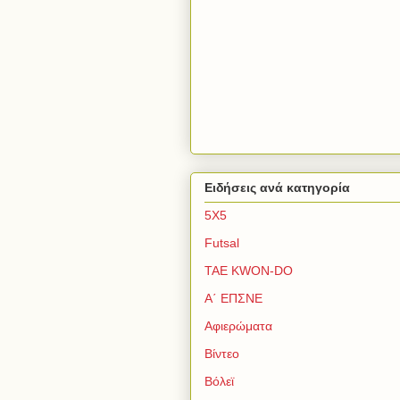
Ειδήσεις ανά κατηγορία
5Χ5
Futsal
TAE KWON-DO
Α΄ ΕΠΣΝΕ
Αφιερώματα
Βίντεο
Βόλεϊ