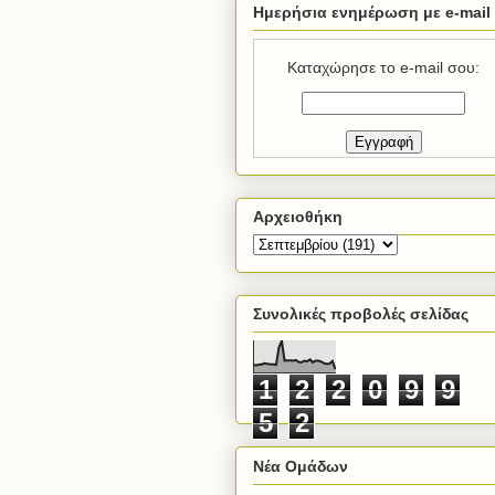
Ημερήσια ενημέρωση με e-mail
Καταχώρησε το e-mail σου:
Αρχειοθήκη
Συνολικές προβολές σελίδας
1
2
2
0
9
9
5
2
Νέα Ομάδων