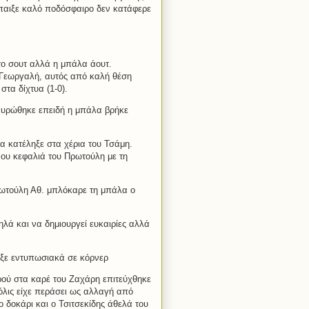
 έπαιξε καλό ποδόσφαιρο δεν κατάφερε
το σουτ αλλά η μπάλα άουτ.
 Γεωργαλή, αυτός από καλή θέση
στα δίχτυα (1-0).
κυρώθηκε επειδή η μπάλα βρήκε
α κατέληξε στα χέρια του Τσάμη.
νου κεφαλιά του Πρωτούλη με τη
ρωτούλη Αθ. μπλόκαρε τη μπάλα ο
λά και να δημιουργεί ευκαιρίες αλλά
ωξε εντυπωσιακά σε κόρνερ
ρού στα καρέ του Ζαχάρη επιτεύχθηκε
όλις είχε περάσει ως αλλαγή από
 δοκάρι και ο Τσιτσεκίδης άθελά του