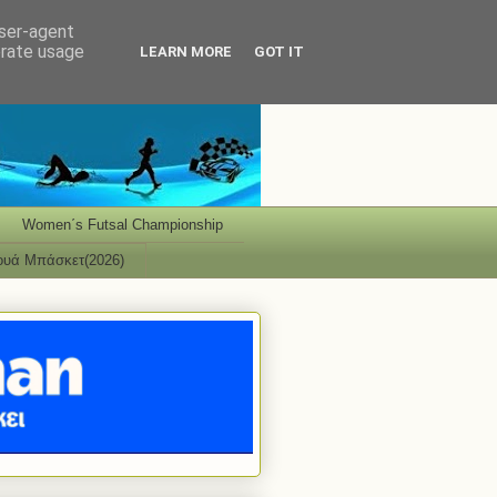
user-agent
erate usage
LEARN MORE
GOT IT
Women΄s Futsal Championship
ουά Μπάσκετ(2026)