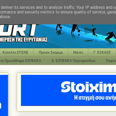
deliver its services and to analyze traffic. Your IP address and 
formance and security metrics to ensure quality of service, gen
abuse.
Κύπελλο ΕΠΣΝΕ
Πρώτοι Σκόρερς
Μικτές
Γ΄ ΕΣΚΑΣΕ
κτό Πρωτάθλημα ΕΣΠΕΚΕΛ
Α΄ ΕΣΠΕΚΕΛ Παγκορασίδων
Τουρν