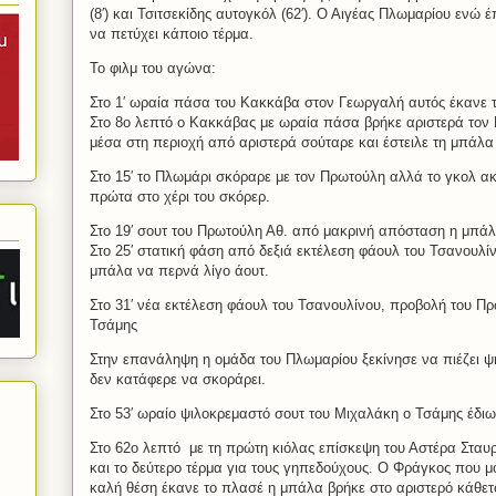
(8′) και Τσιτσεκίδης αυτογκόλ (62′). Ο Αιγέας Πλωμαρίου ενώ
να πετύχει κάποιο τέρμα.
Το φιλμ του αγώνα:
Στο 1′ ωραία πάσα του Κακκάβα στον Γεωργαλή αυτός έκανε 
Στο 8ο λεπτό ο Κακκάβας με ωραία πάσα βρήκε αριστερά τον
μέσα στη περιοχή από αριστερά σούταρε και έστειλε τη μπάλα 
Στο 15′ το Πλωμάρι σκόραρε με τον Πρωτούλη αλλά το γκολ α
πρώτα στο χέρι του σκόρερ.
Στο 19′ σουτ του Πρωτούλη Αθ. από μακρινή απόσταση η μπάλ
Στο 25′ στατική φάση από δεξιά εκτέλεση φάουλ του Τσανουλί
μπάλα να περνά λίγο άουτ.
Στο 31′ νέα εκτέλεση φάουλ του Τσανουλίνου, προβολή του Π
Τσάμης
Στην επανάληψη η ομάδα του Πλωμαρίου ξεκίνησε να πιέζει ψη
δεν κατάφερε να σκοράρει.
Στο 53′ ωραίο ψιλοκρεμαστό σουτ του Μιχαλάκη ο Τσάμης έδι
Στο 62ο λεπτό με τη πρώτη κιόλας επίσκεψη του Αστέρα Σταυ
και το δεύτερο τέρμα για τους γηπεδούχους. Ο Φράγκος που μ
καλή θέση έκανε το πλασέ η μπάλα βρήκε στο αριστερό κάθετο