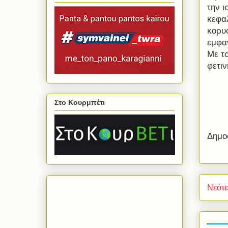
την 
κεφαλ
κορυ
εμφαν
Με τ
φετιν
Στο Κουρμπέτι
Δημο
Νεότ