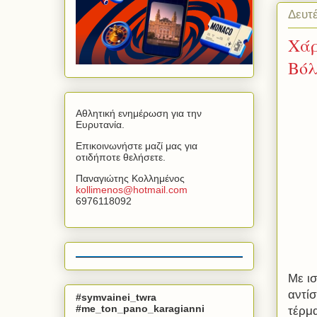
Δευτ
Χάρ
Βόλ
Αθλητική ενημέρωση για την
Ευρυτανία.
Επικοινωνήστε μαζί μας για
οτιδήποτε θελήσετε.
Παναγιώτης Κολλημένος
kollimenos
@
hotmail
.
com
6976118092
Με ισ
αντίσ
#symvainei_twra
#me_ton_pano_karagianni
τέρμ