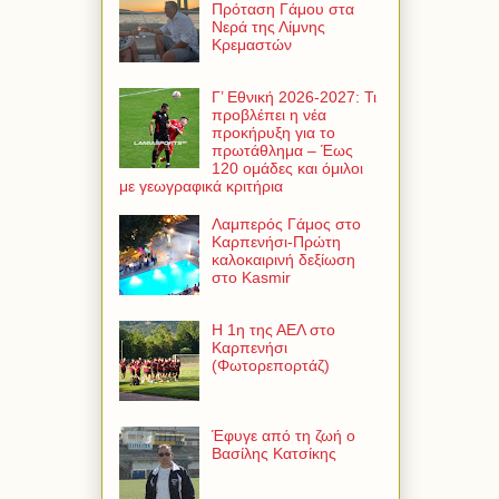
Πρόταση Γάμου στα
Νερά της Λίμνης
Κρεμαστών
Γ’ Εθνική 2026-2027: Τι
προβλέπει η νέα
προκήρυξη για το
πρωτάθλημα – Έως
120 ομάδες και όμιλοι
με γεωγραφικά κριτήρια
Λαμπερός Γάμος στο
Καρπενήσι-Πρώτη
καλοκαιρινή δεξίωση
στο Kasmir
Η 1η της ΑΕΛ στο
Καρπενήσι
(Φωτορεπορτάζ)
Έφυγε από τη ζωή ο
Βασίλης Κατσίκης