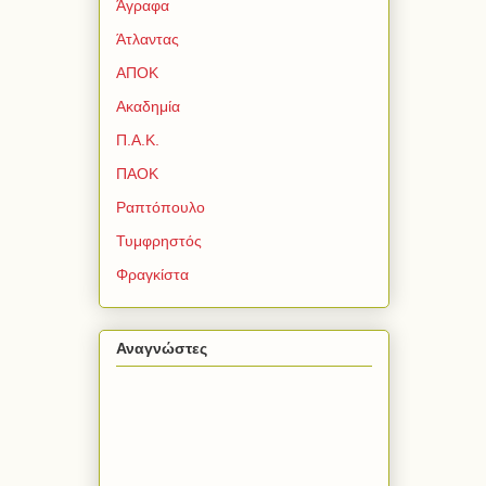
Άγραφα
Άτλαντας
ΑΠΟΚ
Ακαδημία
Π.Α.Κ.
ΠΑΟΚ
Ραπτόπουλο
Τυμφρηστός
Φραγκίστα
Αναγνώστες