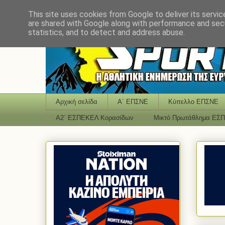
This site uses cookies from Google to deliver its servic
are shared with Google along with performance and secu
statistics, and to detect and address abuse.
Αρχική σελίδα
Α΄ ΕΠΣΝΕ
Κύπελλο ΕΠΣΝΕ
Α2΄ ΕΣΠΕΚΕΛ Κορασίδων
Μικτό Πρωτάθλημα ΕΣ