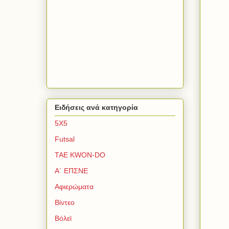
Ειδήσεις ανά κατηγορία
5Χ5
Futsal
TAE KWON-DO
Α΄ ΕΠΣΝΕ
Αφιερώματα
Βίντεο
Βόλεϊ