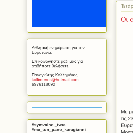
Τετά
Οι 
Αθλητική ενημέρωση για την
Ευρυτανία.
Επικοινωνήστε μαζί μας για
οτιδήποτε θελήσετε.
Παναγιώτης Κολλημένος
kollimenos
@
hotmail
.
com
6976118092
Mε μ
τις 2
#symvainei_twra
Ευρυ
#me_ton_pano_karagianni
Mont