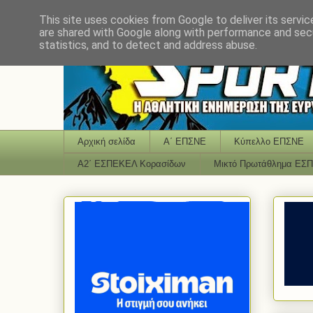
This site uses cookies from Google to deliver its servic
are shared with Google along with performance and secu
statistics, and to detect and address abuse.
Αρχική σελίδα
Α΄ ΕΠΣΝΕ
Κύπελλο ΕΠΣΝΕ
Α2΄ ΕΣΠΕΚΕΛ Κορασίδων
Μικτό Πρωτάθλημα ΕΣ