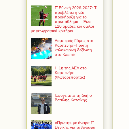
Γ’ Εθνική 2026-2027: Τι
προβλέπει η νέα
προκήρυξη για το
πρωτάθλημα – Έως
120 ομάδες και όμιλοι
με γεωγραφικά κριτήρια
Λαμπερός Γάμος στο
Καρπενήσι-Πρώτη
καλοκαιρινή δεξίωση
στο Kasmir
Η 1η της ΑΕΛ στο
Καρπενήσι
(Φωτορεπορτάζ)
Έφυγε από τη ζωή ο
Βασίλης Κατσίκης
«Πρώτη» με όνειρα Γ'
Εθνικής για τα Άγραφα