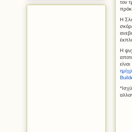
τον τ
πρόκ
Η Σλ
σκόρ
ανεβά
έκπλ
Η ψυ
αποτ
είναι
ημίχρ
Build
*Ισχύ
αλλα