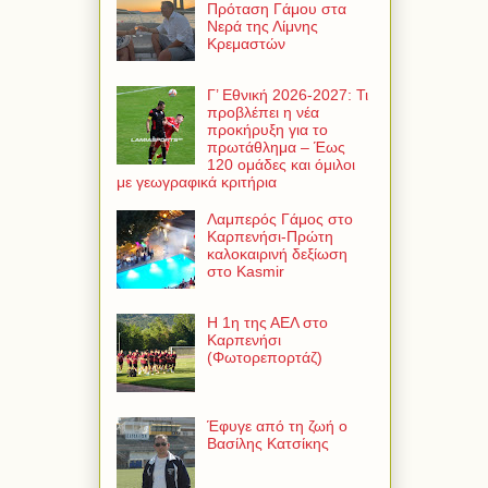
Πρόταση Γάμου στα
Νερά της Λίμνης
Κρεμαστών
Γ’ Εθνική 2026-2027: Τι
προβλέπει η νέα
προκήρυξη για το
πρωτάθλημα – Έως
120 ομάδες και όμιλοι
με γεωγραφικά κριτήρια
Λαμπερός Γάμος στο
Καρπενήσι-Πρώτη
καλοκαιρινή δεξίωση
στο Kasmir
Η 1η της ΑΕΛ στο
Καρπενήσι
(Φωτορεπορτάζ)
Έφυγε από τη ζωή ο
Βασίλης Κατσίκης