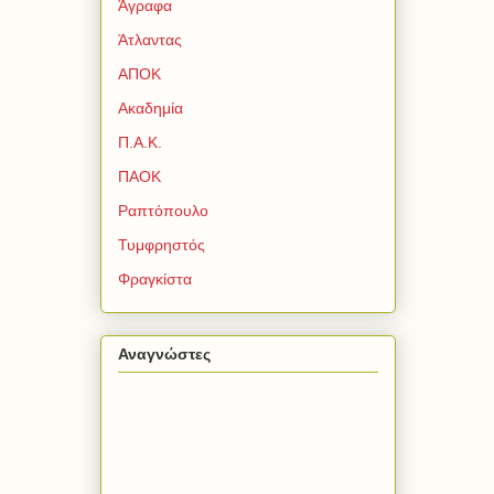
Άγραφα
Άτλαντας
ΑΠΟΚ
Ακαδημία
Π.Α.Κ.
ΠΑΟΚ
Ραπτόπουλο
Τυμφρηστός
Φραγκίστα
Αναγνώστες