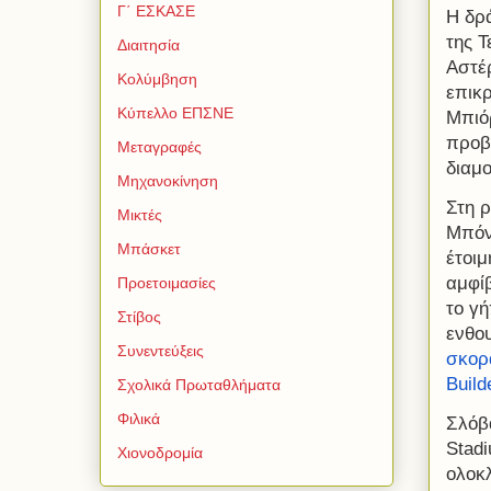
Γ΄ ΕΣΚΑΣΕ
Η δρ
της Τ
Διαιτησία
Αστέ
Κολύμβηση
επικ
Κύπελλο ΕΠΣΝΕ
Μπιό
προβά
Μεταγραφές
διαμ
Μηχανοκίνηση
Στη ρ
Μικτές
Μπόντ
Μπάσκετ
έτοι
αμφίβ
Προετοιμασίες
το γή
Στίβος
ενθο
Συνεντεύξεις
σκορά
Build
Σχολικά Πρωταθλήματα
Φιλικά
Σλόβ
Stadi
Χιονοδρομία
ολοκ