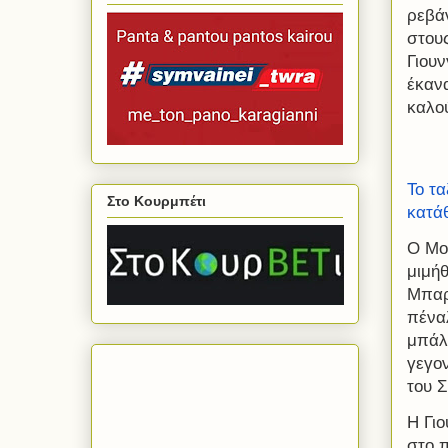
ρεβά
στου
Γιουν
έκαν
καλο
Το τα
Στο Κουρμπέτι
κατά
O Μο
μιμήθ
Μπαρν
πέναλ
μπάλα
γεγον
του 
Η Γιο
στο 