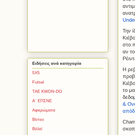
αντιμ
ανατ
Under
Την ί
Κιέβ
στο π
αν το
Ρέιν
Ειδήσεις ανά κατηγορία
Η ρεβ
5Χ5
προβ
Futsal
Κιέβο
το μ
TAE KWON-DO
δεδομ
Α΄ ΕΠΣΝΕ
& Ove
Αφιερώματα
απόδο
Βίντεο
Cham
σκοπ
Βόλεϊ