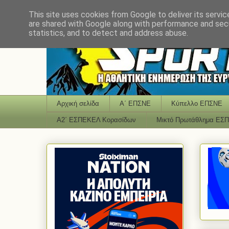
This site uses cookies from Google to deliver its servic
are shared with Google along with performance and secu
statistics, and to detect and address abuse.
Αρχική σελίδα
Α΄ ΕΠΣΝΕ
Κύπελλο ΕΠΣΝΕ
Α2΄ ΕΣΠΕΚΕΛ Κορασίδων
Μικτό Πρωτάθλημα ΕΣ