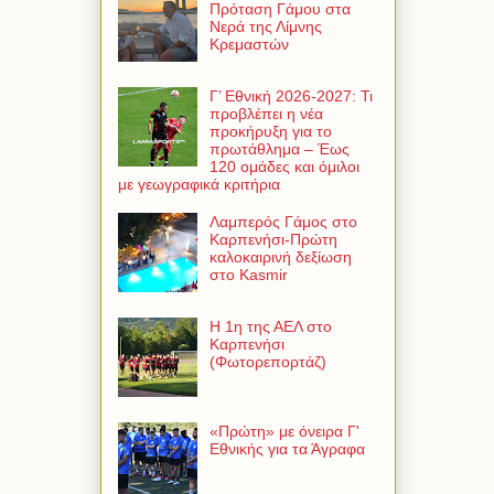
Πρόταση Γάμου στα
Νερά της Λίμνης
Κρεμαστών
Γ’ Εθνική 2026-2027: Τι
προβλέπει η νέα
προκήρυξη για το
πρωτάθλημα – Έως
120 ομάδες και όμιλοι
με γεωγραφικά κριτήρια
Λαμπερός Γάμος στο
Καρπενήσι-Πρώτη
καλοκαιρινή δεξίωση
στο Kasmir
Η 1η της ΑΕΛ στο
Καρπενήσι
(Φωτορεπορτάζ)
«Πρώτη» με όνειρα Γ'
Εθνικής για τα Άγραφα