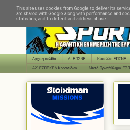
This site uses cookies from Google to deliver its servic
are shared with Google along with performance and secu
statistics, and to detect and address abuse.
Αρχική σελίδα
Α΄ ΕΠΣΝΕ
Κύπελλο ΕΠΣΝΕ
Α2΄ ΕΣΠΕΚΕΛ Κορασίδων
Μικτό Πρωτάθλημα ΕΣ