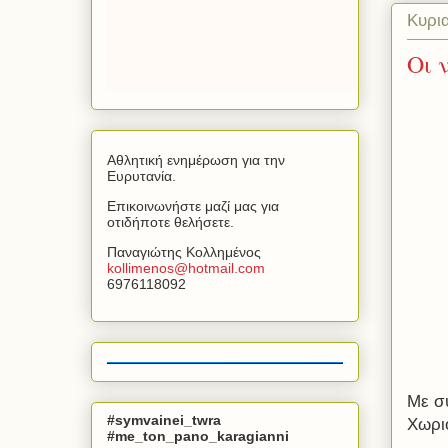
Κυρι
Οι 
Αθλητική ενημέρωση για την
Ευρυτανία.
Επικοινωνήστε μαζί μας για
οτιδήποτε θελήσετε.
Παναγιώτης Κολλημένος
kollimenos
@
hotmail
.
com
6976118092
Με σ
#symvainei_twra
Χωριο
#me_ton_pano_karagianni