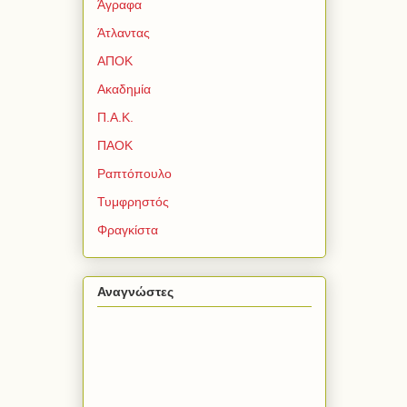
Άγραφα
Άτλαντας
ΑΠΟΚ
Ακαδημία
Π.Α.Κ.
ΠΑΟΚ
Ραπτόπουλο
Τυμφρηστός
Φραγκίστα
Αναγνώστες