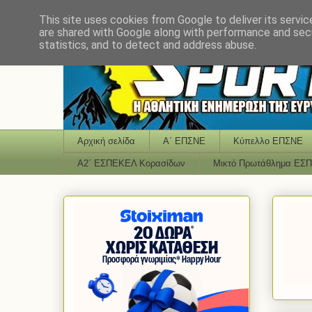
This site uses cookies from Google to deliver its servic
are shared with Google along with performance and secu
statistics, and to detect and address abuse.
Αρχική σελίδα
Α΄ ΕΠΣΝΕ
Κύπελλο ΕΠΣΝΕ
Α2΄ ΕΣΠΕΚΕΛ Κορασίδων
Μικτό Πρωτάθλημα ΕΣ