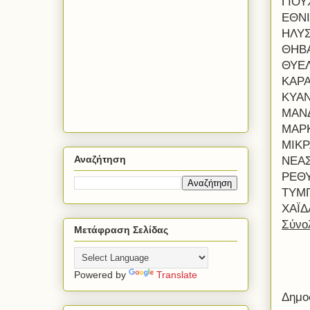
ΓΙΟΥ
ΕΘΝΙ
ΗΛΥΣ
ΘΗΒΑ
ΘΥΕ
ΚΑΡ
ΚΥΑΝ
ΜΑΝΔ
ΜΑΡ
ΜΙΚΡ
Αναζήτηση
ΝΕΑΣ
ΡΕΘΥ
ΤΥΜΠ
ΧΑΪΔ
Σύνο
Μετάφραση Σελίδας
Powered by
Translate
Δημο