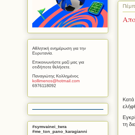
Πέμπ
Απο
Αθλητική ενημέρωση για την
Ευρυτανία.
Επικοινωνήστε μαζί μας για
οτιδήποτε θελήσετε.
Παναγιώτης Κολλημένος
kollimenos
@
hotmail
.
com
6976118092
Κατά
ελήφ
Εγκρ
τη δ
#symvainei_twra
#me_ton_pano_karagianni