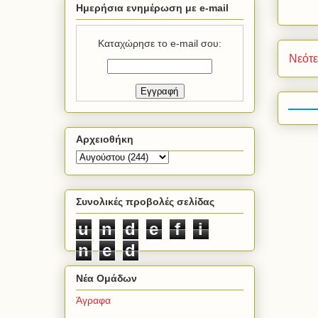
Ημερήσια ενημέρωση με e-mail
Καταχώρησε το e-mail σου:
Νεότ
Αρχειοθήκη
Συνολικές προβολές σελίδας
u
n
d
e
f
i
n
e
d
Νέα Ομάδων
Άγραφα