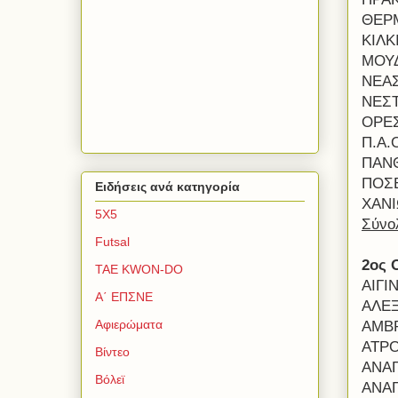
ΘΕΡΜ
ΚΙΛΚ
ΜΟΥΔ
ΝΕΑΣ
ΝΕΣΤ
ΟΡΕΣ
Π.Α.
ΠΑΝΘ
ΠΟΣΕ
Ειδήσεις ανά κατηγορία
ΧΑΝΙ
5Χ5
Σύνο
Futsal
2ος 
TAE KWON-DO
ΑΙΓΙ
Α΄ ΕΠΣΝΕ
ΑΛΕΞ
Αφιερώματα
ΑΜΒΡ
ΑΤΡΟ
Βίντεο
ΑΝΑΓ
Βόλεϊ
ΑΝΑΓ