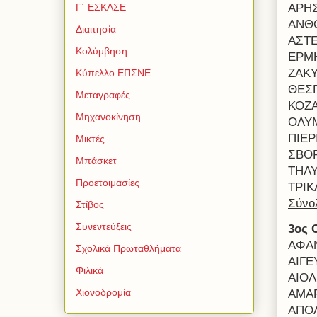
ΑΡΗΣ
Γ΄ ΕΣΚΑΣΕ
ΑΝΘ
Διαιτησία
ΑΣΤΕ
Κολύμβηση
ΕΡΜΗ
ΖΑΚΥ
Κύπελλο ΕΠΣΝΕ
ΘΕΣΠ
Μεταγραφές
ΚΟΖΑ
Μηχανοκίνηση
ΟΛΥΜ
ΠΙΕΡ
Μικτές
ΣΒΟΡ
Μπάσκετ
ΤΗΛΥ
Προετοιμασίες
ΤΡΙΚ
Σύνο
Στίβος
Συνεντεύξεις
3ος 
ΑΦΑΝ
Σχολικά Πρωταθλήματα
ΑΙΓΕ
Φιλικά
ΑΙΟΛ
Χιονοδρομία
ΑΜΑ
ΑΠΟ