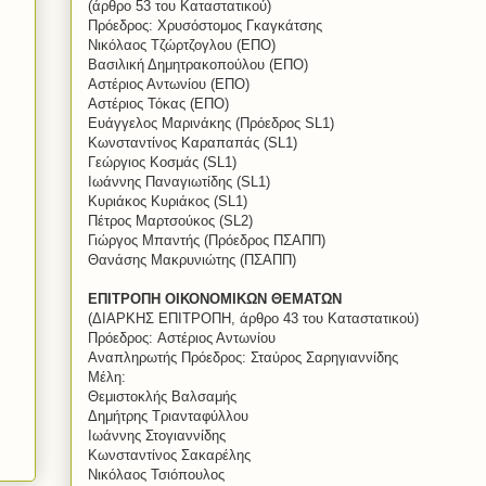
(άρθρο 53 του Καταστατικού)
Πρόεδρος: Χρυσόστομος Γκαγκάτσης
Νικόλαος Τζώρτζογλου (ΕΠΟ)
Βασιλική Δημητρακοπούλου (ΕΠΟ)
Αστέριος Αντωνίου (ΕΠΟ)
Αστέριος Τόκας (ΕΠΟ)
Ευάγγελος Μαρινάκης (Πρόεδρος SL1)
Κωνσταντίνος Καραπαπάς (SL1)
Γεώργιος Κοσμάς (SL1)
Ιωάννης Παναγιωτίδης (SL1)
Κυριάκος Κυριάκος (SL1)
Πέτρος Μαρτσούκος (SL2)
Γιώργος Μπαντής (Πρόεδρος ΠΣΑΠΠ)
Θανάσης Μακρυνιώτης (ΠΣΑΠΠ)
ΕΠΙΤΡΟΠΗ ΟΙΚΟΝΟΜΙΚΩΝ ΘΕΜΑΤΩΝ
(ΔΙΑΡΚΗΣ ΕΠΙΤΡΟΠΗ, άρθρο 43 του Καταστατικού)
Πρόεδρος: Αστέριος Αντωνίου
Αναπληρωτής Πρόεδρος: Σταύρος Σαρηγιαννίδης
Μέλη:
Θεμιστοκλής Βαλσαμής
Δημήτρης Τριανταφύλλου
Ιωάννης Στογιαννίδης
Κωνσταντίνος Σακαρέλης
Νικόλαος Τσιόπουλος