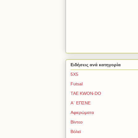
Ειδήσεις ανά κατηγορία
5Χ5
Futsal
TAE KWON-DO
Α΄ ΕΠΣΝΕ
Αφιερώματα
Βίντεο
Βόλεϊ