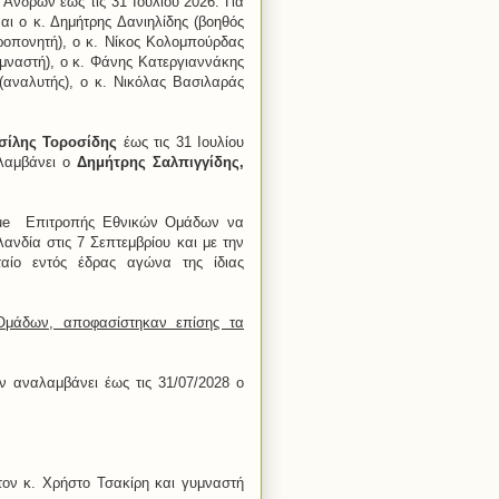
Ανδρών έως τις 31 Ιουλίου 2026. Για
αι ο κ. Δημήτρης Δανιηλίδης (βοηθός
ροπονητή), ο κ. Νίκος Κολομπούρδας
μναστή), ο κ. Φάνης Κατεργιαννάκης
αναλυτής), ο κ. Νικόλας Βασιλαράς
σίλης Τοροσίδης
έως τις 31 Ιουλίου
αλαμβάνει ο
Δημήτρης Σαλπιγγίδης,
ague Επιτροπής Εθνικών Ομάδων να
ανδία στις 7 Σεπτεμβρίου και με την
αίο εντός έδρας αγώνα της ίδιας
Ομάδων, αποφασίστηκαν επίσης τα
 αναλαμβάνει έως τις 31/07/2028 ο
τον κ. Χρήστο Τσακίρη και γυμναστή