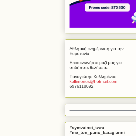
Αθλητική ενημέρωση για την
Ευρυτανία.
Επικοινωνήστε μαζί μας για
οτιδήποτε θελήσετε.
Παναγιώτης Κολλημένος
kollimenos
@
hotmail
.
com
6976118092
#symvainei_twra
#me_ton_pano_karagianni