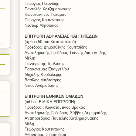
Γεώργιος Πριονίδης
Παντελής Χατζημαρινάκης
Κωνσταντίνος Πάταρας
Γεώργιος Κουτεντάκης
Νέστωρ Μητσιάκος
ΕΠΙΤΡΟΠΗ ΑΣΦΑΛΕΙΑΣ ΚΑΙ ΓΗΠΕΔΩΝ
(άρθρο 50 του Καταστατικού)
Πρόεδρος: Δημοσθένης Κουπτσίδης
Αναπληρωτής Προέδρος: Γιάννης Διαμαντίδης
Μέλη:
Παναγιώτης Τσολάκης
Παρασκευάς Ευαγγελίου
Μιχάλης Κορδολέμης
Βασίλης Μπότσαρης
Νίκος Ανδριαδάκης
ΕΠΙΤΡΟΠΗ ΕΘΝΙΚΩΝ ΟΜΑΔΩΝ
(ad hoc ΕΙΔΙΚΗ ΕΠΙΤΡΟΠΗ)
Πρόεδρος : Κωνσταντίνος Βρακάς
Αναπληρωτής Πρόεδρος: Σάββας Δημητριάδης
Αντιπρόεδρος: Παντελής Χατζημαρινάκης
Μέλη:
Γεώργιος Κουτεντάκης
Αθανάσιος Τρομπούκης