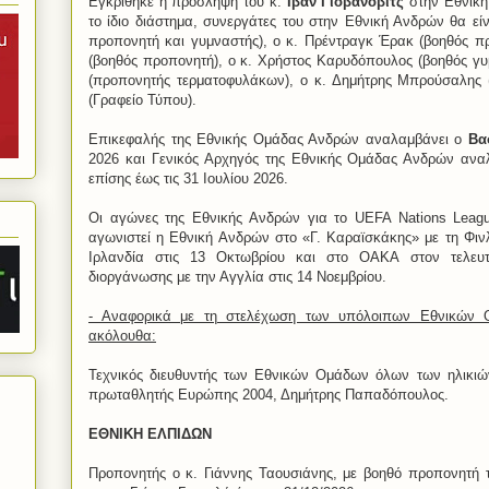
Εγκρίθηκε η πρόσληψη του κ.
Ιβάν Γιοβάνοβιτς
στην Εθνική 
το ίδιο διάστημα, συνεργάτες του στην Εθνική Ανδρών θα είν
προπονητή και γυμναστής), ο κ. Πρέντραγκ Έρακ (βοηθός π
(βοηθός προπονητή), ο κ. Χρήστος Καρυδόπουλος (βοηθός γυ
(προπονητής τερματοφυλάκων), ο κ. Δημήτρης Μπρούσαλης (
(Γραφείο Τύπου).
Επικεφαλής της Εθνικής Ομάδας Ανδρών αναλαμβάνει ο
Βα
2026 και Γενικός Αρχηγός της Εθνικής Ομάδας Ανδρών αν
επίσης έως τις 31 Ιουλίου 2026.
Οι αγώνες της Εθνικής Ανδρών για το UEFA Nations Le
αγωνιστεί η Εθνική Ανδρών στο «Γ. Καραϊσκάκης» με τη Φινλ
Ιρλανδία στις 13 Οκτωβρίου και στο ΟΑΚΑ στον τελευτ
διοργάνωσης με την Αγγλία στις 14 Νοεμβρίου.
- Αναφορικά με τη στελέχωση των υπόλοιπων Εθνικών 
ακόλουθα:
Τεχνικός διευθυντής των Εθνικών Ομάδων όλων των ηλικιών
πρωταθλητής Ευρώπης 2004, Δημήτρης Παπαδόπουλος.
ΕΘΝΙΚΗ ΕΛΠΙΔΩΝ
Προπονητής ο κ. Γιάννης Ταουσιάνης, με βοηθό προπονητή 