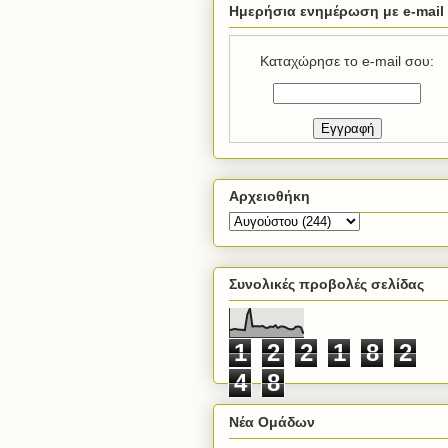
Ημερήσια ενημέρωση με e-mail
Καταχώρησε το e-mail σου:
Αρχειοθήκη
Συνολικές προβολές σελίδας
1
2
2
1
8
2
4
8
Νέα Ομάδων