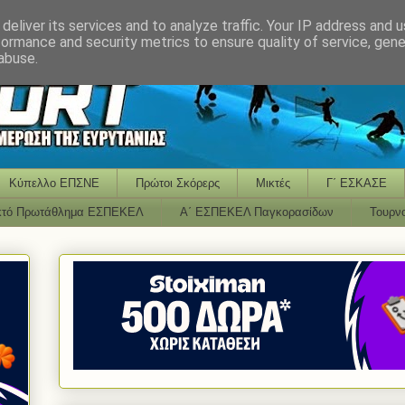
deliver its services and to analyze traffic. Your IP address and 
formance and security metrics to ensure quality of service, gen
abuse.
Κύπελλο ΕΠΣΝΕ
Πρώτοι Σκόρερς
Μικτές
Γ΄ ΕΣΚΑΣΕ
κτό Πρωτάθλημα ΕΣΠΕΚΕΛ
Α΄ ΕΣΠΕΚΕΛ Παγκορασίδων
Τουρν