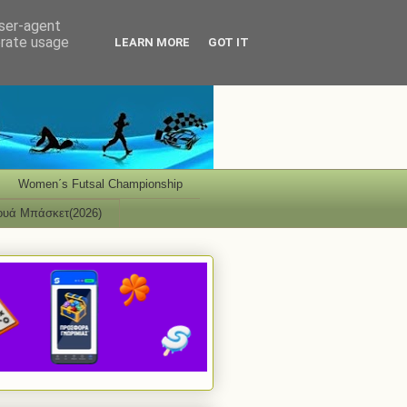
user-agent
erate usage
LEARN MORE
GOT IT
Women΄s Futsal Championship
ουά Μπάσκετ(2026)