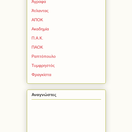
Άγραφα
Άτλαντας
ΑΠΟΚ
Ακαδημία
Π.Α.Κ.
ΠΑΟΚ
Ραπτόπουλο
Τυμφρηστός
Φραγκίστα
Αναγνώστες