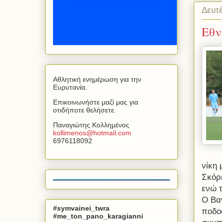
Δευτ
Εθν
Αθλητική ενημέρωση για την
Ευρυτανία.
Επικοινωνήστε μαζί μας για
οτιδήποτε θελήσετε.
Παναγιώτης Κολλημένος
kollimenos
@
hotmail
.
com
6976118092
νίκη 
Σκόρε
ενώ 
Ο Βα
#symvainei_twra
ποδο
#me_ton_pano_karagianni