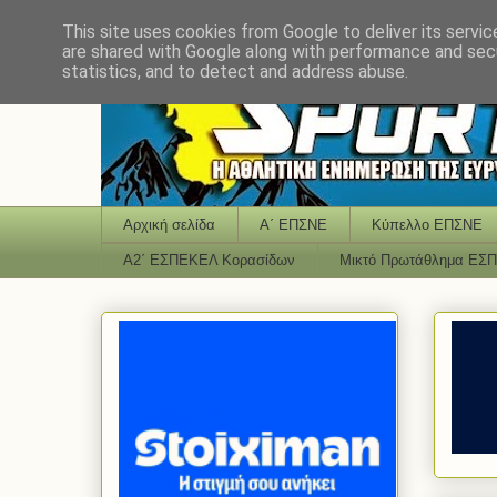
This site uses cookies from Google to deliver its servic
are shared with Google along with performance and secu
statistics, and to detect and address abuse.
Αρχική σελίδα
Α΄ ΕΠΣΝΕ
Κύπελλο ΕΠΣΝΕ
Α2΄ ΕΣΠΕΚΕΛ Κορασίδων
Μικτό Πρωτάθλημα ΕΣ