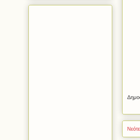
Δημο
Νεότ