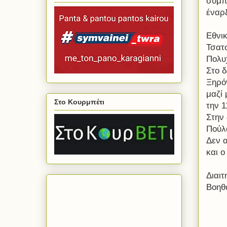
συμπε
έναρ
Εθνικ
Τσατ
Πολυ
Στο 
Ξηρό
μαζί
Στο Κουρμπέτι
την 
Στην
Πούλ
Δεν 
και ο
Διαιτ
Βοηθ