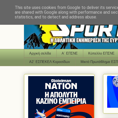
This site uses cookies from Google to deliver its servic
are shared with Google along with performance and secu
statistics, and to detect and address abuse.
Αρχική σελίδα
Α΄ ΕΠΣΝΕ
Κύπελλο ΕΠΣΝΕ
Α2΄ ΕΣΠΕΚΕΛ Κορασίδων
Μικτό Πρωτάθλημα ΕΣ