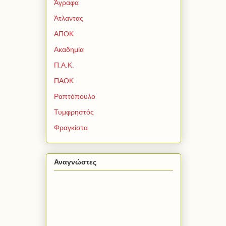
Άγραφα
Άτλαντας
ΑΠΟΚ
Ακαδημία
Π.Α.Κ.
ΠΑΟΚ
Ραπτόπουλο
Τυμφρηστός
Φραγκίστα
Αναγνώστες