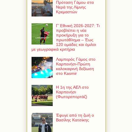
Πρόταση Γάμου στα
Νερά της Λίμνης
Κρεμαστών
Γ’ Εθνική 2026-2027: Τι
προβλέπει η νέα
προκήρυξη για το
πρωτάθλημα – Έως
120 ομάδες και όμιλοι
με γεωγραφικά κριτήρια
Λαμπερός Γάμος στο
Καρπενήσι-Πρώτη
καλοκαιρινή δεξίωση
στο Kasmir
Η 1η της ΑΕΛ στο
Καρπενήσι
(Φωτορεπορτάζ)
Έφυγε από τη ζωή ο
Βασίλης Κατσίκης