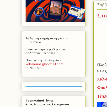
Σάββ
Στο
Αθλητική ενημέρωση για την
Ευρυτανία.
Επικοινωνήστε μαζί μας για
οτιδήποτε θελήσετε.
Παναγιώτης Κολλημένος
kollimenos
@
hotmail
.
com
Πλούσ
6976118092
στοιχ
Χαλ-
Φούλ
Τέπλ
#symvainei_twra
#me_ton_pano_karagianni