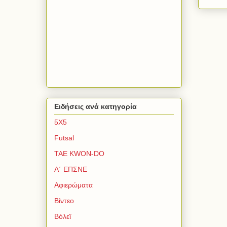
Ειδήσεις ανά κατηγορία
5Χ5
Futsal
TAE KWON-DO
Α΄ ΕΠΣΝΕ
Αφιερώματα
Βίντεο
Βόλεϊ