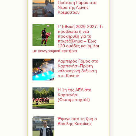
Πρόταση Γάμου στα
Νερά της Λίμνης
Κρεμαστών
Γ’ Εθνική 2026-2027: Τι
προβλέπει η νέα
προκήρυξη για το
πρωτάθλημα – Έως
120 ομάδες και όμιλοι
με γεωγραφικά κριτήρια
Λαμπερός Γάμος στο
Καρπενήσι-Πρώτη
καλοκαιρινή δεξίωση
στο Kasmir
Η 1η της ΑΕΛ στο
Καρπενήσι
(Φωτορεπορτάζ)
Έφυγε από τη ζωή ο
Βασίλης Κατσίκης