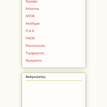
Άγραφα
Άτλαντας
ΑΠΟΚ
Ακαδημία
Π.Α.Κ.
ΠΑΟΚ
Ραπτόπουλο
Τυμφρηστός
Φραγκίστα
Αναγνώστες