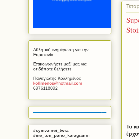
Τετάρ
Sup
Sto
Αθλητική ενημέρωση για την
Ευρυτανία.
Επικοινωνήστε μαζί μας για
οτιδήποτε θελήσετε.
Παναγιώτης Κολλημένος
kollimenos
@
hotmail
.
com
6976118092
To
κα
#symvainei_twra
έρχο
#me_ton_pano_karagianni