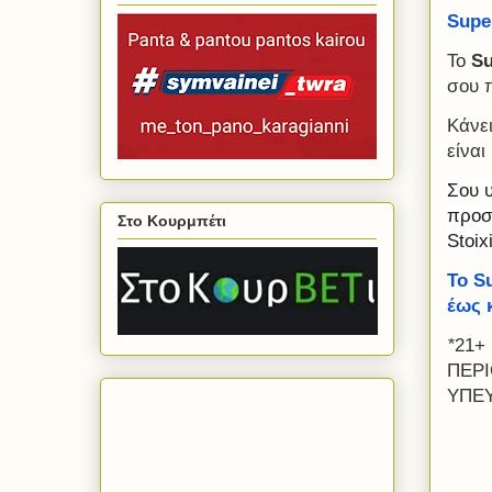
Supe
Το
S
σου 
Κάνει
είναι
Σου 
προσ
Στο Κουρμπέτι
Stoi
To
S
έως κ
*​
21+
ΠΕΡΙ
ΥΠΕΥ