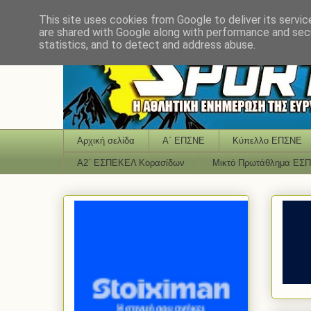
This site uses cookies from Google to deliver its servic
are shared with Google along with performance and secu
statistics, and to detect and address abuse.
Αρχική σελίδα
Α΄ ΕΠΣΝΕ
Κύπελλο ΕΠΣΝΕ
Α2΄ ΕΣΠΕΚΕΛ Κορασίδων
Μικτό Πρωτάθλημα ΕΣ