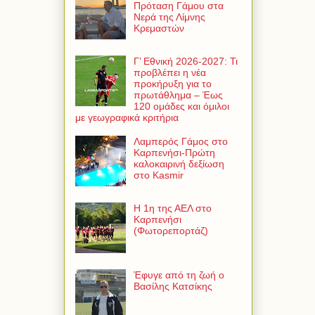
Πρόταση Γάμου στα
Νερά της Λίμνης
Κρεμαστών
Γ’ Εθνική 2026-2027: Τι
προβλέπει η νέα
προκήρυξη για το
πρωτάθλημα – Έως
120 ομάδες και όμιλοι
με γεωγραφικά κριτήρια
Λαμπερός Γάμος στο
Καρπενήσι-Πρώτη
καλοκαιρινή δεξίωση
στο Kasmir
Η 1η της ΑΕΛ στο
Καρπενήσι
(Φωτορεπορτάζ)
Έφυγε από τη ζωή ο
Βασίλης Κατσίκης