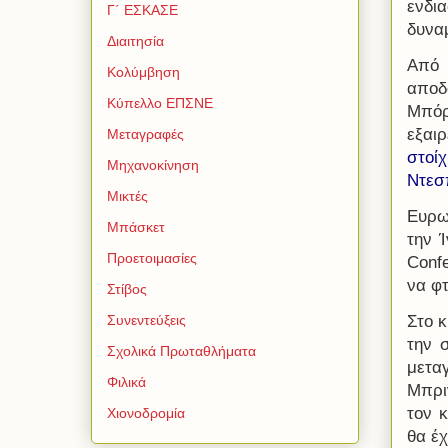
ενδι
Γ΄ ΕΣΚΑΣΕ
δυναμ
Διαιτησία
Από 
Κολύμβηση
αποδ
Κύπελλο ΕΠΣΝΕ
Μπόρ
εξαι
Μεταγραφές
στοί
Μηχανοκίνηση
Ντεσπ
Μικτές
Ευρω
Μπάσκετ
την 
Προετοιμασίες
Conf
να φτ
Στίβος
Στο 
Συνεντεύξεις
την 
Σχολικά Πρωταθλήματα
μετα
Φιλικά
Μπρι
τον 
Χιονοδρομία
θα έχ