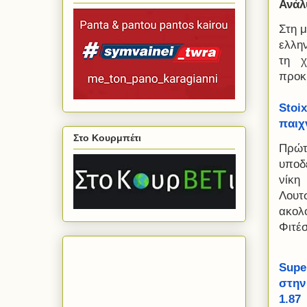
Ανάλ
Στη 
ελλη
τη χ
προκ
Stoi
παιχν
Στο Κουρμπέτι
Πρώτ
υποδ
νίκη
Λουτ
ακολ
Φιτέσ
Supe
στην
1.87