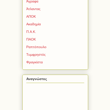
Άγραφα
Άτλαντας
ΑΠΟΚ
Ακαδημία
Π.Α.Κ.
ΠΑΟΚ
Ραπτόπουλο
Τυμφρηστός
Φραγκίστα
Αναγνώστες