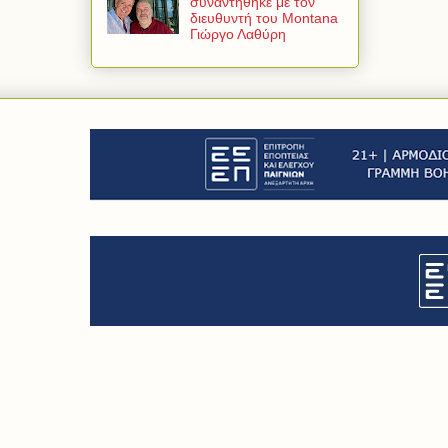
συναντήθηκε με τον
διευθυντή του Montana
Γιώργο Λαθύρη