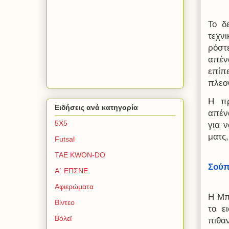
Το δ
τεχν
ρόστ
απέν
επίπ
πλεο
Η πρ
Ειδήσεις ανά κατηγορία
απέν
5Χ5
για 
ματς,
Futsal
TAE KWON-DO
Σούπ
Α΄ ΕΠΣΝΕ
Αφιερώματα
Η Μπ
Βίντεο
το ε
Βόλεϊ
πιθα