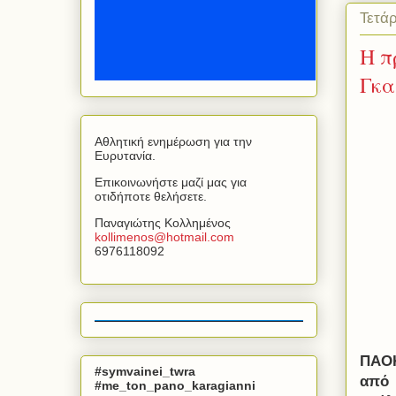
Τετάρ
Η π
Γκα
Αθλητική ενημέρωση για την
Ευρυτανία.
Επικοινωνήστε μαζί μας για
οτιδήποτε θελήσετε.
Παναγιώτης Κολλημένος
kollimenos
@
hotmail
.
com
6976118092
ΠΑΟΚ
#symvainei_twra
από 
#me_ton_pano_karagianni