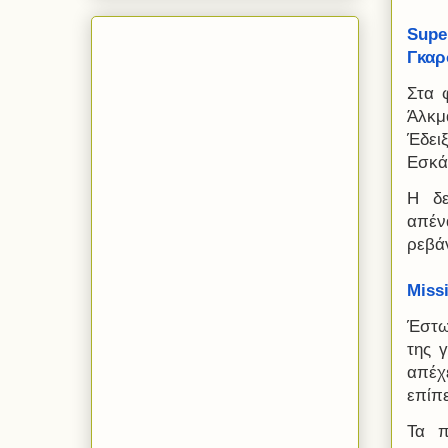
Supe
Γκαρ
Στα 
Άλκμα
Έδει
Εσκάλ
Η δε
απέν
ρεβά
Miss
Έστω 
της 
απέχ
επίπ
Τα π