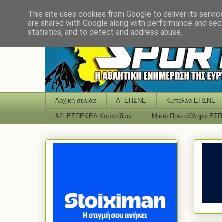
This site uses cookies from Google to deliver its servic
are shared with Google along with performance and secu
statistics, and to detect and address abuse.
Αρχική σελίδα
Α΄ ΕΠΣΝΕ
Κύπελλο ΕΠΣΝΕ
Α2΄ ΕΣΠΕΚΕΛ Κορασίδων
Μικτό Πρωτάθλημα ΕΣ