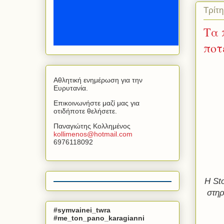
Τρίτη
Τα 
ποτ
Αθλητική ενημέρωση για την
Ευρυτανία.
Επικοινωνήστε μαζί μας για
οτιδήποτε θελήσετε.
Παναγιώτης Κολλημένος
kollimenos
@
hotmail
.
com
6976118092
Η Sto
στηρ
#symvainei_twra
#me_ton_pano_karagianni