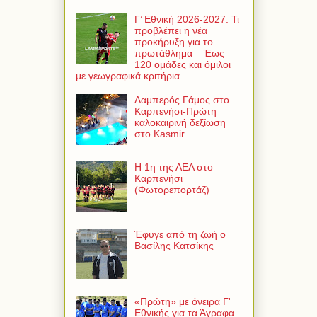
Γ’ Εθνική 2026-2027: Τι
προβλέπει η νέα
προκήρυξη για το
πρωτάθλημα – Έως
120 ομάδες και όμιλοι
με γεωγραφικά κριτήρια
Λαμπερός Γάμος στο
Καρπενήσι-Πρώτη
καλοκαιρινή δεξίωση
στο Kasmir
Η 1η της ΑΕΛ στο
Καρπενήσι
(Φωτορεπορτάζ)
Έφυγε από τη ζωή ο
Βασίλης Κατσίκης
«Πρώτη» με όνειρα Γ'
Εθνικής για τα Άγραφα