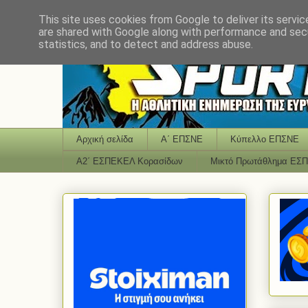
This site uses cookies from Google to deliver its servic
are shared with Google along with performance and secu
statistics, and to detect and address abuse.
Αρχική σελίδα
Α΄ ΕΠΣΝΕ
Κύπελλο ΕΠΣΝΕ
Α2΄ ΕΣΠΕΚΕΛ Κορασίδων
Μικτό Πρωτάθλημα ΕΣ