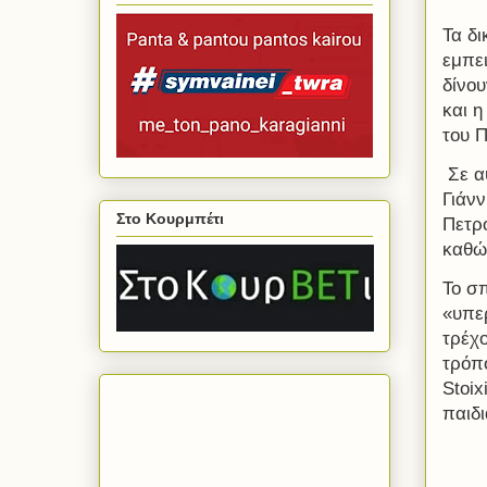
Τα δι
εμπει
δίνου
και 
του Π
Σε α
Γιάνν
Στο Κουρμπέτι
Πετρ
καθώ
Το σπ
«υπερ
τρέχ
τρόπ
Stoix
παιδι