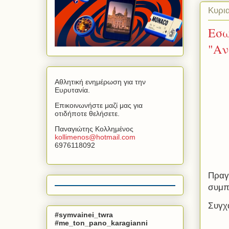
Κυρια
Εσω
"Αν
Αθλητική ενημέρωση για την
Ευρυτανία.
Επικοινωνήστε μαζί μας για
οτιδήποτε θελήσετε.
Παναγιώτης Κολλημένος
kollimenos
@
hotmail
.
com
6976118092
Πραγ
συμπ
Συγχα
#symvainei_twra
#me_ton_pano_karagianni