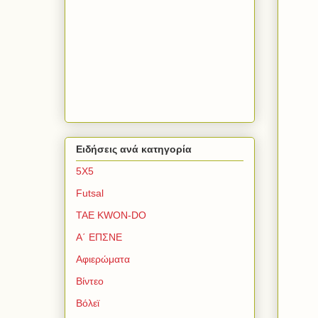
Ειδήσεις ανά κατηγορία
5Χ5
Futsal
TAE KWON-DO
Α΄ ΕΠΣΝΕ
Αφιερώματα
Βίντεο
Βόλεϊ