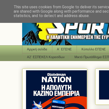
This site uses cookies from Google to deliver its servic
are shared with Google along with performance and secu
statistics, and to detect and address abuse.
Αρχική σελίδα
Α΄ ΕΠΣΝΕ
Κύπελλο ΕΠΣΝΕ
Α2΄ ΕΣΠΕΚΕΛ Κορασίδων
Μικτό Πρωτάθλημα ΕΣ