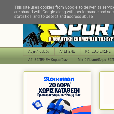
This site uses cookies from Google to deliver its servic
are shared with Google along with performance and secu
statistics, and to detect and address abuse.
Αρχική σελίδα
Α΄ ΕΠΣΝΕ
Κύπελλο ΕΠΣΝΕ
Α2΄ ΕΣΠΕΚΕΛ Κορασίδων
Μικτό Πρωτάθλημα ΕΣ