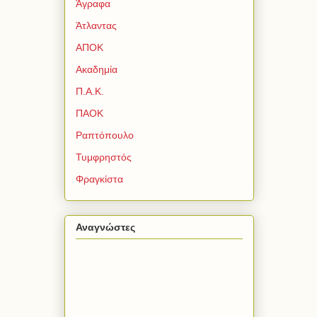
Άγραφα
Άτλαντας
ΑΠΟΚ
Ακαδημία
Π.Α.Κ.
ΠΑΟΚ
Ραπτόπουλο
Τυμφρηστός
Φραγκίστα
Αναγνώστες