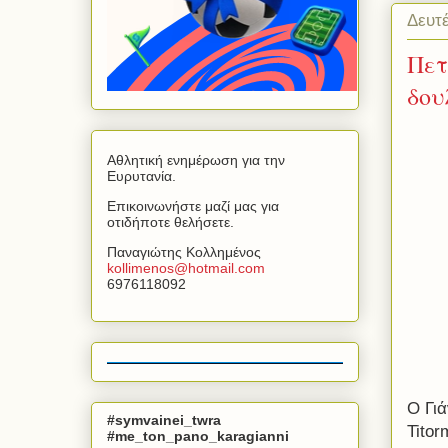
Δευτέ
Πετ
δου
Αθλητική ενημέρωση για την
Ευρυτανία.
Επικοινωνήστε μαζί μας για
οτιδήποτε θελήσετε.
Παναγιώτης Κολλημένος
kollimenos
@
hotmail
.
com
6976118092
Ο Γιά
#symvainei_twra
Titor
#me_ton_pano_karagianni