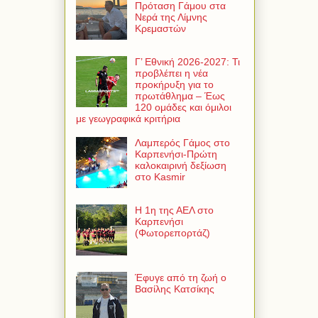
Πρόταση Γάμου στα
Νερά της Λίμνης
Κρεμαστών
Γ’ Εθνική 2026-2027: Τι
προβλέπει η νέα
προκήρυξη για το
πρωτάθλημα – Έως
120 ομάδες και όμιλοι
με γεωγραφικά κριτήρια
Λαμπερός Γάμος στο
Καρπενήσι-Πρώτη
καλοκαιρινή δεξίωση
στο Kasmir
Η 1η της ΑΕΛ στο
Καρπενήσι
(Φωτορεπορτάζ)
Έφυγε από τη ζωή ο
Βασίλης Κατσίκης