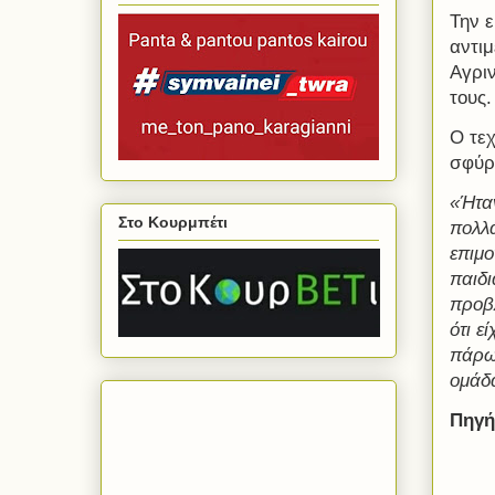
Την ε
αντι
Αγριν
τους.
Ο τεχ
σφύρ
«Ήταν
Στο Κουρμπέτι
πολλά
επιμο
παιδι
προβλ
ότι ε
πάρω 
ομάδα
Πηγή