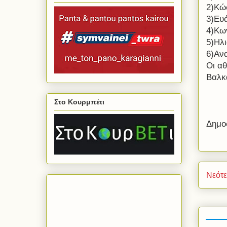
2)Κώ
3)Ευ
4)Κω
5)Ηλ
6)Αν
Οι αθ
Βαλκ
Στο Κουρμπέτι
Δημο
Νεότ