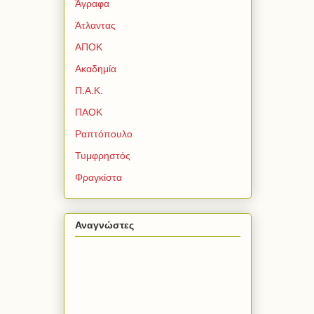
Άγραφα
Άτλαντας
ΑΠΟΚ
Ακαδημία
Π.Α.Κ.
ΠΑΟΚ
Ραπτόπουλο
Τυμφρηστός
Φραγκίστα
Αναγνώστες