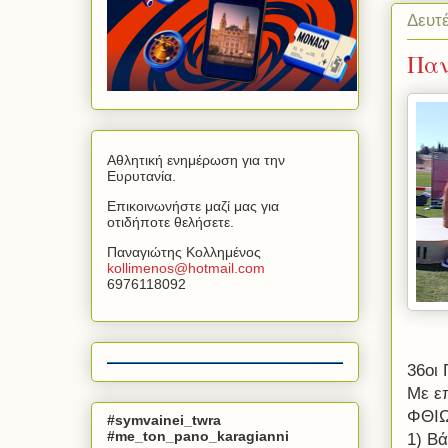
Δευτέ
Παν
Αθλητική ενημέρωση για την
Ευρυτανία.
Επικοινωνήστε μαζί μας για
οτιδήποτε θελήσετε.
Παναγιώτης Κολλημένος
kollimenos
@
hotmail
.
com
6976118092
36οι
Με ε
ΦΘΙΩ
#symvainei_twra
#me_ton_pano_karagianni
1) Β