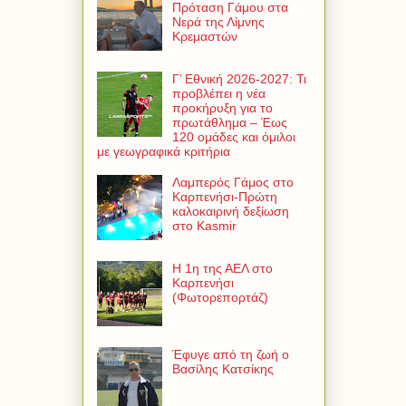
Πρόταση Γάμου στα
Νερά της Λίμνης
Κρεμαστών
Γ’ Εθνική 2026-2027: Τι
προβλέπει η νέα
προκήρυξη για το
πρωτάθλημα – Έως
120 ομάδες και όμιλοι
με γεωγραφικά κριτήρια
Λαμπερός Γάμος στο
Καρπενήσι-Πρώτη
καλοκαιρινή δεξίωση
στο Kasmir
Η 1η της ΑΕΛ στο
Καρπενήσι
(Φωτορεπορτάζ)
Έφυγε από τη ζωή ο
Βασίλης Κατσίκης