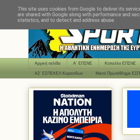
This site uses cookies from Google to deliver its servic
are shared with Google along with performance and secu
statistics, and to detect and address abuse.
Αρχική σελίδα
Α΄ ΕΠΣΝΕ
Κύπελλο ΕΠΣΝΕ
Α2΄ ΕΣΠΕΚΕΛ Κορασίδων
Μικτό Πρωτάθλημα ΕΣ