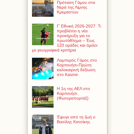
Πρόταση Γάμου στα
Νερά της Λίμνης
Κρεμαστών
Γ’ Εθνική 2026-2027: Τι
προβλέπει η νέα
προκήρυξη για το
πρωτάθλημα – Έως
120 ομάδες και όμιλοι
με γεωγραφικά κριτήρια
Λαμπερός Γάμος στο
Καρπενήσι-Πρώτη
καλοκαιρινή δεξίωση
στο Kasmir
Η 1η της ΑΕΛ στο
Καρπενήσι
(Φωτορεπορτάζ)
Έφυγε από τη ζωή ο
Βασίλης Κατσίκης