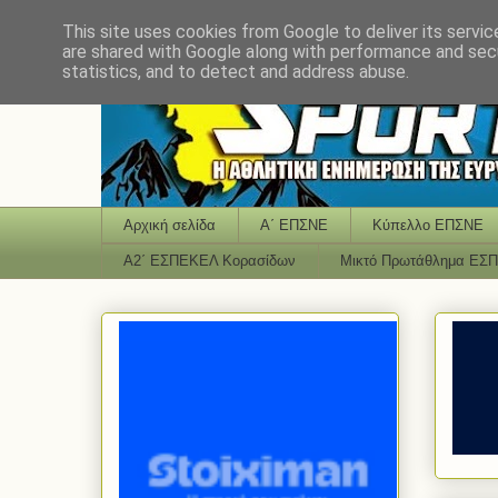
This site uses cookies from Google to deliver its servic
are shared with Google along with performance and secu
statistics, and to detect and address abuse.
Αρχική σελίδα
Α΄ ΕΠΣΝΕ
Κύπελλο ΕΠΣΝΕ
Α2΄ ΕΣΠΕΚΕΛ Κορασίδων
Μικτό Πρωτάθλημα ΕΣ