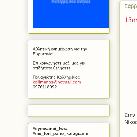
Σάββ
15ο
Αθλητική ενημέρωση για την
Ευρυτανία.
Επικοινωνήστε μαζί μας για
οτιδήποτε θελήσετε.
Παναγιώτης Κολλημένος
kollimenos
@
hotmail
.
com
6976118092
Στην
Νίκο
#symvainei_twra
#me_ton_pano_karagianni