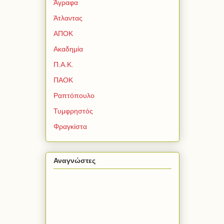
Άγραφα
Άτλαντας
ΑΠΟΚ
Ακαδημία
Π.Α.Κ.
ΠΑΟΚ
Ραπτόπουλο
Τυμφρηστός
Φραγκίστα
Αναγνώστες