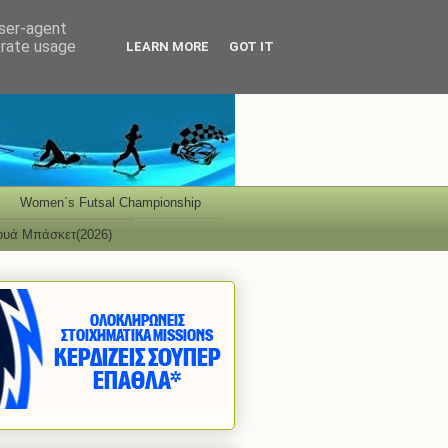
user-agent
erate usage
LEARN MORE
GOT IT
Women΄s Futsal Championship
ουά Μπάσκετ(2026)