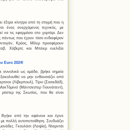
ει έξτρα κίνητρο από τη στιγμή που η
ναι ένας ανερχόμενος τεχνικός, με
ί να τις εφαρμόσει στο χορτάρι. Δεν
ς πάντως που έχουν τόσο ενδιαφέρον
ιουντογάν, Κρόος, Μίλερ προσφέρουν
ταβ, Χάβερτς και Μπέιερ ευελιξία
υ Euro 2024!
κε συνολικά ως ομάδα, βρήκε σημεία
ξακολουθεί να μην ενθουσιάζει από
ρτσον (Λίβερπουλ), Τίρνι (Σοσιεδάδ),
ΜακΤόμινεϊ (Μάντσεστερ Γιουνάιτεντ),
 ρόστερ της Σκωτίας, που θα είναι
. Βγήκε από την αφάνεια και έγινε
ι με πολλή αυτοπεποίθηση. Συνδυάζει
μονάδες. Γκουλάσι (Λειψία), Νταρντάι