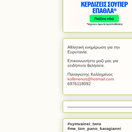
Αθλητική ενημέρωση για την
Ευρυτανία.
Επικοινωνήστε μαζί μας για
οτιδήποτε θελήσετε.
Παναγιώτης Κολλημένος
kollimenos
@
hotmail
.
com
6976118092
#symvainei_twra
#me_ton_pano_karagianni