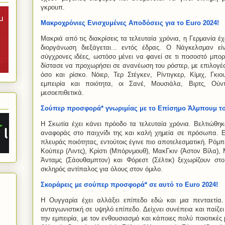
γκρουπ.
Μακροχρόνιες Ενισχυμένες Αποδόσεις για το Euro 2024!
Μακριά από τις διακρίσεις τα τελευταία χρόνια, η Γερμανία έχ
διοργάνωση διεξάγεται... εντός έδρας. Ο Νάγκελσμαν εί
σύγχρονες ιδέες, ωστόσο μένει να φανεί σε τι ποσοστό μπορε
δίστασε να προχωρήσει σε ανανέωση του ρόστερ, με επιλογέ
όσο και ρίσκο. Νόιερ, Τερ Στέγκεν, Ρίντιγκερ, Κίμιχ, Γκ
εμπειρία και ποιότητα, οι Σανέ, Μουσιάλα, Βιρτς, Ούν
μεσοεπιθετικά.
Σούπερ προσφορά* γνωριμίας με το Επίσημο Άλμπουμ το
Η Σκωτία έχει κάνει πρόοδο τα τελευταία χρόνια. Βελτιώθη
αναφοράς στο παιχνίδι της και καλή χημεία σε πρόσωπα. Ε
πλευράς ποιότητας, εντούτοις έγινε πιο αποτελεσματική. Ρόμπε
Κούπερ (Λιντς), Κρίστι (Μπόρνμουθ), ΜακΓκιν (Άστον Βίλα), 
Άνταμς (Σάουθαμπτον) και Φόρεστ (Σέλτικ) ξεχωρίζουν στο
σκληρός αντίπαλος για όλους στον όμιλο.
Σκοράρεις με σούπερ προσφορά* σε αυτό το Euro 2024!
Η Ουγγαρία έχει αλλάξει επίπεδο εδώ και μια πενταετία
ανταγωνιστική σε υψηλό επίπεδο. Δείχνει συνέπεια και παίζε
την εμπειρία, με τον ενθουσιασμό και κάποιες πολύ ποιοτικές 