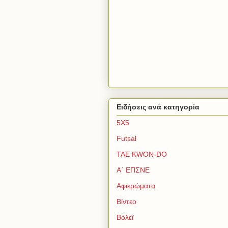
Ειδήσεις ανά κατηγορία
5Χ5
Futsal
TAE KWON-DO
Α΄ ΕΠΣΝΕ
Αφιερώματα
Βίντεο
Βόλεϊ