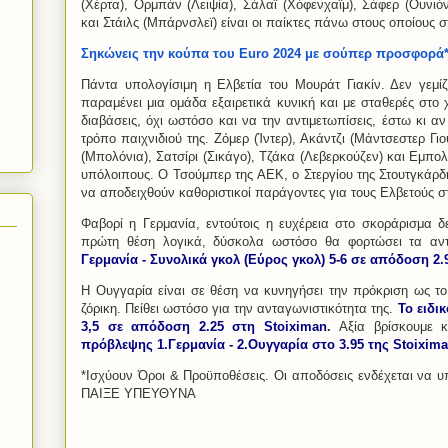
(Χέρτα), Ορμπάν (Λειψία), Σάλαϊ (Χόφενχαϊμ), Σάφερ (Ουνιό
και Στάιλς (Μπάρνσλεϊ) είναι οι παίκτες πάνω στους οποίους σ
Σηκώνεις την κούπα του Euro 2024 με σούπερ προσφορά*
Πάντα υπολογίσιμη η Ελβετία του Μουράτ Γιακίν. Δεν γεμίζ
παραμένει μια ομάδα εξαιρετικά κυνική και με σταθερές στο 
διαβάσεις, όχι ωστόσο και να την αντιμετωπίσεις, έστω κι α
τρόπο παιχνιδιού της. Ζόμερ (Ίντερ), Ακάντζι (Μάντσεστερ Γιο
(Μπολόνια), Σατσίρι (Σικάγο), Τζάκα (Λεβερκούζεν) και Εμπ
υπόλοιπους. Ο Τσούμπερ της ΑΕΚ, ο Στεργίου της Στουτγκάρ
να αποδειχθούν καθοριστικοί παράγοντες για τους Ελβετούς σ
Φαβορί η Γερμανία, εντούτοις η ευχέρεια στο σκοράρισμα δ
πρώτη θέση λογικά, δύσκολα ωστόσο θα φορτώσει τα αν
Γερμανία - Συνολικά γκολ (Εύρος γκολ) 5-6 σε απόδοση 2.
Η Ουγγαρία είναι σε θέση να κυνηγήσει την πρόκριση ως το
ζόρικη. Πείθει ωστόσο για την ανταγωνιστικότητα της.
Το ειδι
3,5 σε απόδοση 2.25 στη Stoiximan
.
Αξία βρίσκουμε κ
πρόβλεψης 1.Γερμανία - 2.Ουγγαρία στο 3.95 της Stoixim
*Ισχύουν Όροι & Προϋποθέσεις. Οι αποδόσεις ενδέχεται να υπ
ΠΑΙΞΕ ΥΠΕΥΘΥΝΑ