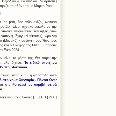
ν Βερολίνου), Σόμποζλαϊ (Λίβερπουλ)
τηρίζει το πλάνο του ο Μάρκο Ρόσι.
!
ει το μάτι, δεν ενθουσιάζει, ωστόσο
χορτάρι. Είναι σχετικά εύκολο να την
ν σπάνια επιφυλάσσει εκπλήξεις στον
υνάιτεντ), Σχαρ (Νιούκαστλ), Φρόιλερ
ολό (Μονακό) «τραβάνε» συνήθως τους
δης και ο Οκαφόρ της Μίλαν, μπορούν
το Euro 2024.
εν είναι το φόρτε της. Θα πάρει την
τίπαλα δίχτυα.
Το ειδικό στοίχημα
95 στη Stoiximan
.
 τέλος, έστω κι αν η αποστολή είναι
κό στοίχημα Ουγγαρία - Πόντοι Over
αι στο
Forecast με ακριβή σειρά
an
.
όκεινται σε αλλαγές |
ΕΕΕΠ | 21+ |