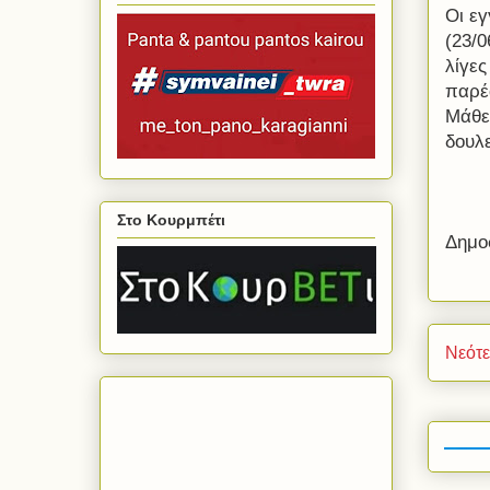
Οι ε
(23/0
λίγες
παρέ
Μάθε 
δουλ
Στο Κουρμπέτι
Δημο
Νεότ