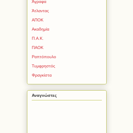
Άγραφα
Άτλαντας
ΑΠΟΚ
Ακαδημία
Π.Α.Κ.
ΠΑΟΚ
Ραπτόπουλο
Τυμφρηστός
Φραγκίστα
Αναγνώστες