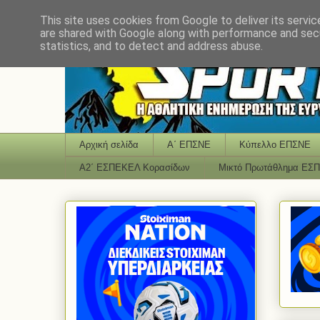
This site uses cookies from Google to deliver its servic
are shared with Google along with performance and secu
statistics, and to detect and address abuse.
Αρχική σελίδα
Α΄ ΕΠΣΝΕ
Κύπελλο ΕΠΣΝΕ
Α2΄ ΕΣΠΕΚΕΛ Κορασίδων
Μικτό Πρωτάθλημα ΕΣ