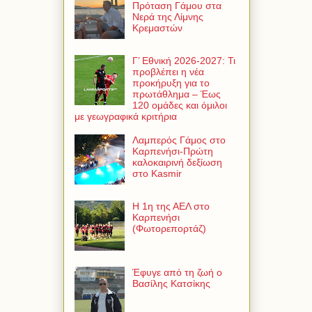
Πρόταση Γάμου στα
Νερά της Λίμνης
Κρεμαστών
Γ’ Εθνική 2026-2027: Τι
προβλέπει η νέα
προκήρυξη για το
πρωτάθλημα – Έως
120 ομάδες και όμιλοι
με γεωγραφικά κριτήρια
Λαμπερός Γάμος στο
Καρπενήσι-Πρώτη
καλοκαιρινή δεξίωση
στο Kasmir
Η 1η της ΑΕΛ στο
Καρπενήσι
(Φωτορεπορτάζ)
Έφυγε από τη ζωή ο
Βασίλης Κατσίκης