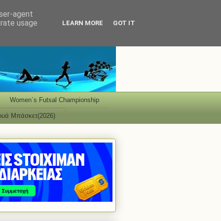
user-agent
erate usage
LEARN MORE
GOT IT
Women΄s Futsal Championship
ουά Μπάσκετ(2026)