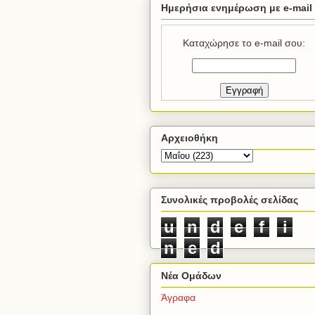
Ημερήσια ενημέρωση με e-mail
Καταχώρησε το e-mail σου:
Αρχειοθήκη
Συνολικές προβολές σελίδας
u
n
d
e
f
i
n
e
d
Νέα Ομάδων
Άγραφα