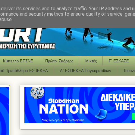
deliver its services and to analyze traffic. Your IP address and 
formance and security metrics to ensure quality of service, gen
abuse.
Κύπελλο ΕΠΣΝΕ
Πρώτοι Σκόρερς
Μικτές
Γ΄ ΕΣΚΑΣΕ
κτό Πρωτάθλημα ΕΣΠΕΚΕΛ
Α΄ ΕΣΠΕΚΕΛ Παγκορασίδων
Τουρν