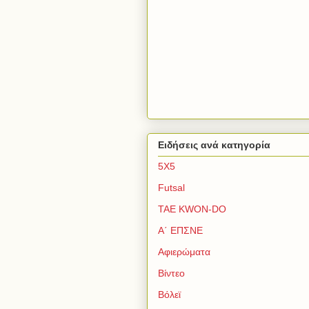
Ειδήσεις ανά κατηγορία
5Χ5
Futsal
TAE KWON-DO
Α΄ ΕΠΣΝΕ
Αφιερώματα
Βίντεο
Βόλεϊ