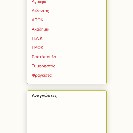
Άγραφα
Άτλαντας
ΑΠΟΚ
Ακαδημία
Π.Α.Κ.
ΠΑΟΚ
Ραπτόπουλο
Τυμφρηστός
Φραγκίστα
Αναγνώστες