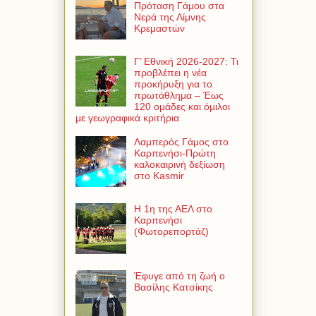
Πρόταση Γάμου στα
Νερά της Λίμνης
Κρεμαστών
Γ’ Εθνική 2026-2027: Τι
προβλέπει η νέα
προκήρυξη για το
πρωτάθλημα – Έως
120 ομάδες και όμιλοι
με γεωγραφικά κριτήρια
Λαμπερός Γάμος στο
Καρπενήσι-Πρώτη
καλοκαιρινή δεξίωση
στο Kasmir
Η 1η της ΑΕΛ στο
Καρπενήσι
(Φωτορεπορτάζ)
Έφυγε από τη ζωή ο
Βασίλης Κατσίκης