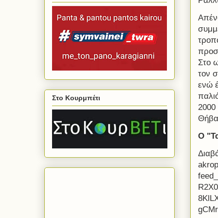
Ράλλυ
Απέν
συμμ
τροπ
προσ
Στο 
τον σ
ενώ 
παλιό
Στο Κουρμπέτι
2000
Θήβ
Ο "Τ
Διαβά
akrop
feed
R2X0
8KlL
gCMr