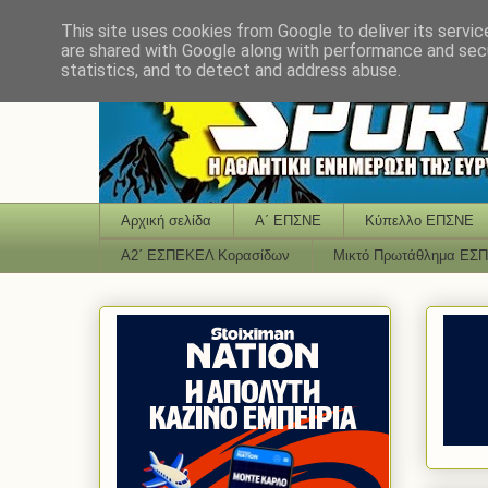
This site uses cookies from Google to deliver its servic
are shared with Google along with performance and secu
statistics, and to detect and address abuse.
Αρχική σελίδα
Α΄ ΕΠΣΝΕ
Κύπελλο ΕΠΣΝΕ
Α2΄ ΕΣΠΕΚΕΛ Κορασίδων
Μικτό Πρωτάθλημα ΕΣ