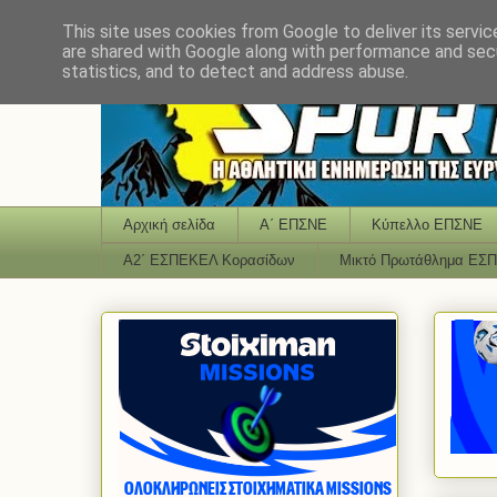
This site uses cookies from Google to deliver its servic
are shared with Google along with performance and secu
statistics, and to detect and address abuse.
Αρχική σελίδα
Α΄ ΕΠΣΝΕ
Κύπελλο ΕΠΣΝΕ
Α2΄ ΕΣΠΕΚΕΛ Κορασίδων
Μικτό Πρωτάθλημα ΕΣ