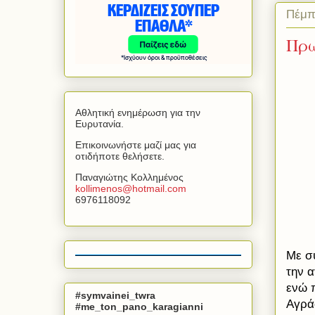
Πέμπ
Πρώ
Αθλητική ενημέρωση για την
Ευρυτανία.
Επικοινωνήστε μαζί μας για
οτιδήποτε θελήσετε.
Παναγιώτης Κολλημένος
kollimenos
@
hotmail
.
com
6976118092
Με σ
την 
ενώ 
#symvainei_twra
Αγρά
#me_ton_pano_karagianni