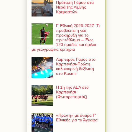
Πρόταση Γάμου στα
Νερά της Λίμνης
Κρεμαστών
Γ’ Εθνική 2026-2027: Τι
προβλέπει η νέα
προκήρυξη για το
πρωτάθλημα – Έως
120 ομάδες και όμιλοι
με γεωγραφικά κριτήρια
Λαμπερός Γάμος στο
Καρπενήσι-Πρώτη
καλοκαιρινή δεξίωση
στο Kasmir
Η 1η της ΑΕΛ στο
Καρπενήσι
(Φωτορεπορτάζ)
«Πρώτη» με όνειρα Γ'
Εθνικής για τα Άγραφα