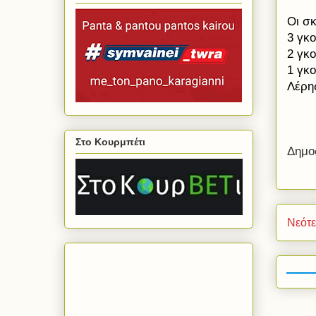
Οι σκ
3 γκ
2 γκ
1 γκ
Λέρη
Στο Κουρμπέτι
Δημο
Νεότ