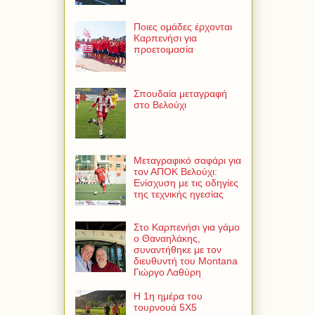
Ποιες ομάδες έρχονται
Καρπενήσι για
προετοιμασία
Σπουδαία μεταγραφή
στο Βελούχι
Μεταγραφικό σαφάρι για
τον ΑΠΟΚ Βελούχι:
Ενίσχυση με τις οδηγίες
της τεχνικής ηγεσίας
Στο Καρπενήσι για γάμο
ο Θαναηλάκης,
συναντήθηκε με τον
διευθυντή του Montana
Γιώργο Λαθύρη
Η 1η ημέρα του
τουρνουά 5Χ5