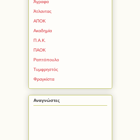
Άγραφα
Άτλαντας
ΑΠΟΚ
Ακαδημία
Π.Α.Κ.
ΠΑΟΚ
Ραπτόπουλο
Τυμφρηστός
Φραγκίστα
Αναγνώστες