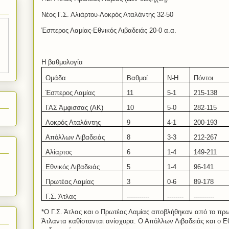
Νέος Γ.Σ. Αλιάρτου-Λοκρός Αταλάντης 32-50
Έσπερος Λαμίας-Εθνικός Λιβαδειάς 20-0 α.α.
Η βαθμολογία
Ομάδα
Βαθμοί
Ν-Η
Πόντοι
Έσπερος Λαμίας
11
5
-
1
215
-
1
38
ΓΑΣ Άμφισσας (ΑΚ)
1
0
5-0
282-
115
Λοκρός Αταλάντης
9
4
-1
200-193
Απόλλων Λιβαδειάς
8
3-
3
212-267
Αλίαρτος
6
1-
4
14
9
-
211
Εθνικός Λιβαδειάς
5
1
-
4
96-141
Πρωτέας Λαμίας
3
0-
6
89-1
7
8
Γ.Σ. Άτλας
-----------
--------
----------
*Ο Γ.Σ. Άτλας και ο Πρωτέας Λαμίας αποβλήθηκαν από το πρ
Άτλαντα καθίστανται ανίσχυρα. Ο Απόλλων Λιβαδειάς και ο Εθ