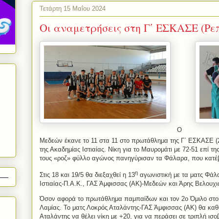
Τετάρτη 15 Μαΐου 2024
Οι αναμετρήσεις στη Γ΄ ΕΣΚΑΣΕ (Ρ
Ο
Μεδεών έκανε το 11 στα 11 στο πρωτάθλημα της Γ΄ ΕΣΚΑΣΕ (
της Ακαδημίας Ιστιαίας. Νίκη για το Μαυρομάτι με 72-51 επί τ
τους «ροζ» φύλλο αγώνος πανηγύρισαν τα Φάλαρα, που κατέβ
η
Στις 18 και 19/5 θα διεξαχθεί η 13
αγωνιστική με τα ματς Φάλα
Ιστιαίας-Π.Α.Κ., ΓΑΣ Άμφισσας (ΑΚ)-Μεδεών και Άρης Βελουχ
Όσον αφορά το πρωτάθλημα παμπαίδων και τον 2ο Όμιλο στο
Λαμίας. Το ματς Λοκρός Αταλάντης-ΓΑΣ Άμφισσας (ΑΚ) θα καθορί
Αταλάντης να θέλει νίκη με +20, για να περάσει σε τριπλή ισο