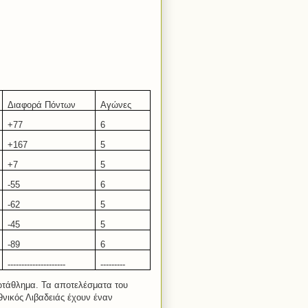
Διαφορά Πόντων
Αγώνες
+7
7
6
+16
7
5
+7
5
-55
6
-6
2
5
-4
5
5
-
8
9
6
---------------------
---------
ωτάθλημα. Τα αποτελέσματα του
νικός Λιβαδειάς έχουν έναν