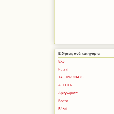
Ειδήσεις ανά κατηγορία
5Χ5
Futsal
TAE KWON-DO
Α΄ ΕΠΣΝΕ
Αφιερώματα
Βίντεο
Βόλεϊ