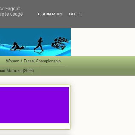
user-agent
erate usage
LEARN MORE
GOT IT
Women΄s Futsal Championship
ουά Μπάσκετ(2026)