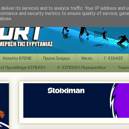
deliver its services and to analyze traffic. Your IP address and 
formance and security metrics to ensure quality of service, gen
abuse.
Κύπελλο ΕΠΣΝΕ
Πρώτοι Σκόρερς
Μικτές
Γ΄ ΕΣΚΑΣΕ
κτό Πρωτάθλημα ΕΣΠΕΚΕΛ
Α΄ ΕΣΠΕΚΕΛ Παγκορασίδων
Τουρν