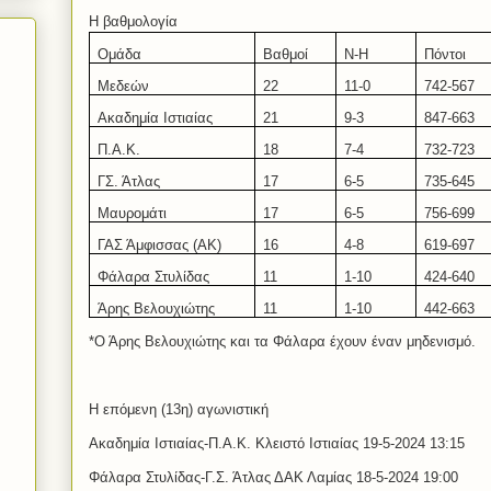
Η βαθμολογία
Ομάδα
Βαθμοί
Ν-Η
Πόντοι
Μεδεών
22
11-0
742
-
567
Ακαδημία Ιστιαίας
2
1
9
-
3
847
-663
Π.Α.Κ.
18
7
-4
732
-723
ΓΣ. Άτλας
17
6-5
735
-
645
Μαυρομάτι
17
6-
5
756
-6
99
ΓΑΣ Άμφισσας (ΑΚ)
1
6
4-8
619-
697
Φάλαρα Στυλίδας
11
1
-
10
424
-
640
Άρης Βελουχιώτης
11
1-
10
442-663
*Ο Άρης Βελουχιώτης και τα Φάλαρα έχουν έναν μηδενισμό.
Η επόμενη (13η) αγωνιστική
Ακαδημία Ιστιαίας-Π.Α.Κ. Κλειστό Ιστιαίας 19-5-2024 13:15
Φάλαρα Στυλίδας-Γ.Σ. Άτλας ΔΑΚ Λαμίας 18-5-2024 19:00