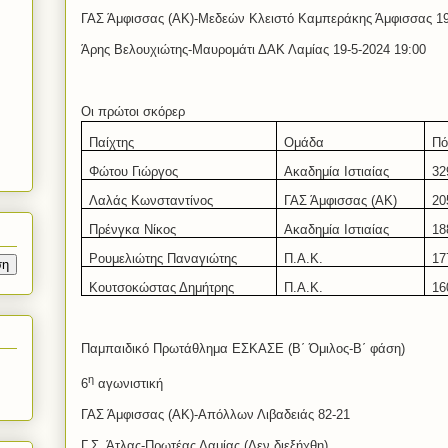
ΓΑΣ Άμφισσας (ΑΚ)-Μεδεών Κλειστό Καμπεράκης Άμφισσας 19
Άρης Βελουχιώτης-Μαυρομάτι ΔΑΚ Λαμίας 19-5-2024 19:00
Οι πρώτοι σκόρερ
Παίχτης
Ομάδα
Πό
Φώτου Γιώργος
Ακαδημία Ιστιαίας
32
Λαλάς Κωνσταντίνος
ΓΑΣ Άμφισσας (ΑΚ)
20
Πρένγκα Νίκος
Ακαδημία Ιστιαίας
18
Ρουμελιώτης Παναγιώτης
Π.Α.Κ.
17
Κουτσοκώστας Δημήτρης
Π.Α.Κ.
16
Παμπαιδικό Πρωτάθλημα ΕΣΚΑΣΕ (Β΄ Όμιλος-Β΄ φάση)
η
6
αγωνιστική
ΓΑΣ Άμφισσας (ΑΚ)-Απόλλων Λιβαδειάς 82-21
Γ.Σ. Άτλας-Πρωτέας Λαμίας (Δεν διεξήχθη)