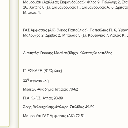
Μαυρομάτι (Αχιλλέας Σιαμανδούρας): Φίλος 9, Πελώνης 2, Σταμ
16, Χατζής 8 (1), Σιαμανδούρας Γ., Σιαμανδούρας Α. 6, Δρίτσ
Μπόκος 4.
ΓΑΣ Άμφισσας (ΑΚ) (Νίκος Παπούλιας): Παπούλιας Π. 6, Υφαντή
Μαλούχος 2, Δρίβας 2, Μήταλας 5 (1), Κουτόνιας 7, Λαλάς Κ. 1
Διαιτητές: Γιάννης Μασλατζίδης& ΚώσταςΚαλαπόδης
Γ΄ ΕΣΚΑΣΕ (Β΄ Όμιλος)
η
12
αγωνιστική
Μεδεών-Ακαδημία Ιστιαίας 70-62
Π.Α.Κ.-Γ.Σ. Άτλας 93-89
Άρης Βελουχιώτης-Φάλαρα Στυλίδας 49-59
Μαυρομάτι-ΓΑΣ Άμφισσας (ΑΚ) 72-51