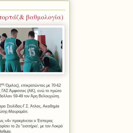
επορτάζ& βαθμολογία)
ος
2
Όμιλος), επικρατώντας με 70-62
ης ΓΑΣ Άμφισσας (ΑΚ), ενώ το πρώτο
αλλαν 59-49 τον Άρη Βελουχιώτη.
ρα Στυλίδας-Γ.Σ. Άτλας, Ακαδημία
ιώτης-Μαυρομάτι.
υς «4» προκρίνεται ο Έσπερος
σει το 2ο "εισιτήριο', με τον Λοκρό
βαθμία.